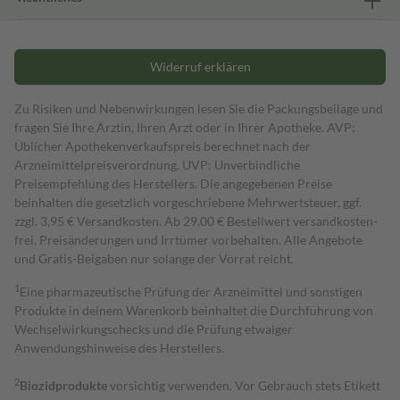
Widerruf erklären
Zu Risiken und Nebenwirkungen lesen Sie die Packungsbeilage und
fragen Sie Ihre Ärztin, Ihren Arzt oder in Ihrer Apotheke. AVP:
Üblicher Apothekenverkaufspreis berechnet nach der
Arzneimittelpreisverordnung. UVP: Unverbindliche
Preisempfehlung des Herstellers. Die angegebenen Preise
beinhalten die gesetzlich vorgeschriebene Mehrwertsteuer, ggf.
zzgl. 3,95 € Versandkosten. Ab 29,00 € Bestell­wert versand­kosten­
frei. Preisänderungen und Irrtümer vorbehalten. Alle Angebote
und Gratis-Beigaben nur solange der Vorrat reicht.
1
Eine pharmazeutische Prüfung der Arzneimittel und sonstigen
Produkte in deinem Warenkorb beinhaltet die Durchführung von
Wechselwirkungschecks und die Prüfung etwaiger
Anwendungshinweise des Herstellers.
2
Biozidprodukte
vorsichtig verwenden. Vor Gebrauch stets Etikett