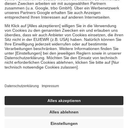
Zuzahlung zehn Prozent der Kosten sowie zehn Euro je
Verordnung.
Um das Engagement der Versicherten für ihre eigene Gesundheit zu
stärken und die besondere Stellung der Familie zu unterstützen,
fallen
keine Zuzahlungen
an bei:
• Kindern und Jugendlichen bis zum vollendeten 18. Lebensjahr
mit Ausnahme der Fahrkosten
• Untersuchungen zur Vorsorge und Früherkennung, die von der
GKV getragen werden
• empfohlenen Schutzimpfungen
• Harn- und Blutteststreifen
Wir nutzen Trusted Shops als unabhängigen Dienstleister für die
Einholung von Bewertungen. Trusted Shops hat Maßnahmen
getroffen, um sicherzustellen, dass es sich um echte Bewertungen
handelt. Mehr Informationen findest du hier:
https://help.etrusted.com/hc/de/articles/4419944605341
Einige Bilder und Inhalte wurden unter Zuhilfenahme künstlicher
Intelligenz erstellt.
AVP:
15,96 €