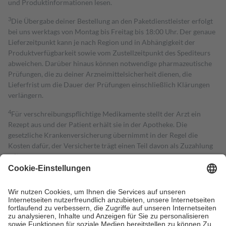
und Produktinformationen lesen.
3
Die Übergabe deiner Bestellung an den Paketdienstleister erfolgt
bei uns werktags von Montag bis Freitag bis 18:00 Uhr. Der genaue
Lieferzeitpunkt kann je nach Region und in Abhängigkeit der
Produktverfügbarkeit sowie vom Zustellzeitpunkt des Spediteurs
abweichen. Darüber hinaus können notwendige pharmazeutische
Prüfungen, die zu deiner Arzneimittelsicherheit dienen, die
Lieferfrist um die Dauer der Prüfungen einschließlich Klärungen
verlängern.
4
Für verschreibungspflichtige Medikamente stellt der Arzt ein
Rezept aus und der Patient erhält sie in der Apotheke. Die
gesetzliche Krankenversicherung übernimmt in der Regel die
Kosten dafür, der Versicherte trägt einen Teil davon als Zuzahlung
mit.
Grundsätzlich leisten Mitglieder Zuzahlungen in Höhe von zehn
Prozent des Abgabepreises,
mindestens
jedoch
fünf Euro
und
höchstens zehn Euro.
Es sind jedoch nie mehr als die tatsächlichen
Kosten der Leistung zu entrichten.
Diese Regeln gelten grundsätzlich auch für Online-Apotheken.
Bei Heilmitteln und häuslicher Krankenpflege beträgt die