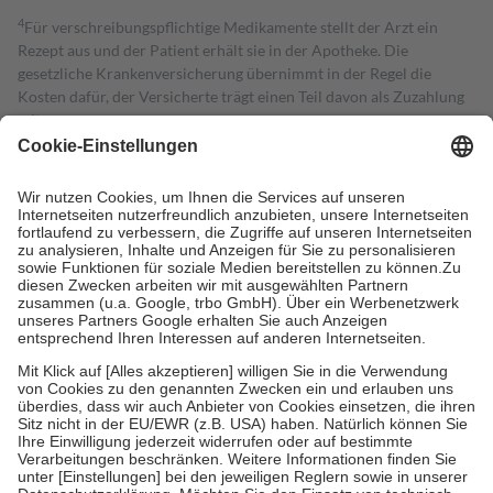
4
Für verschreibungspflichtige Medikamente stellt der Arzt ein
Rezept aus und der Patient erhält sie in der Apotheke. Die
gesetzliche Krankenversicherung übernimmt in der Regel die
Kosten dafür, der Versicherte trägt einen Teil davon als Zuzahlung
mit.
Grundsätzlich leisten Mitglieder Zuzahlungen in Höhe von zehn
Prozent des Abgabepreises,
mindestens
jedoch
fünf Euro
und
höchstens zehn Euro.
Es sind jedoch nie mehr als die tatsächlichen
Kosten der Leistung zu entrichten.
Diese Regeln gelten grundsätzlich auch für Online-Apotheken.
Bei Heilmitteln und häuslicher Krankenpflege beträgt die
Zuzahlung zehn Prozent der Kosten sowie zehn Euro je
Verordnung.
Um das Engagement der Versicherten für ihre eigene Gesundheit zu
stärken und die besondere Stellung der Familie zu unterstützen,
fallen
keine Zuzahlungen
an bei:
• Kindern und Jugendlichen bis zum vollendeten 18. Lebensjahr
mit Ausnahme der Fahrkosten
• Untersuchungen zur Vorsorge und Früherkennung, die von der
GKV getragen werden
• empfohlenen Schutzimpfungen