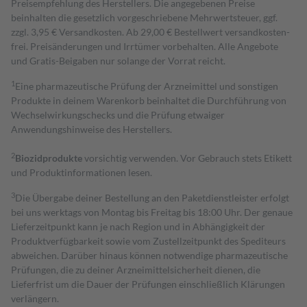
Preisempfehlung des Herstellers. Die angegebenen Preise
beinhalten die gesetzlich vorgeschriebene Mehrwertsteuer, ggf.
zzgl. 3,95 € Versandkosten. Ab 29,00 € Bestell­wert versand­kosten­
frei. Preisänderungen und Irrtümer vorbehalten. Alle Angebote
und Gratis-Beigaben nur solange der Vorrat reicht.
1
Eine pharmazeutische Prüfung der Arzneimittel und sonstigen
Produkte in deinem Warenkorb beinhaltet die Durchführung von
Wechselwirkungschecks und die Prüfung etwaiger
Anwendungshinweise des Herstellers.
2
Biozidprodukte
vorsichtig verwenden. Vor Gebrauch stets Etikett
und Produktinformationen lesen.
3
Die Übergabe deiner Bestellung an den Paketdienstleister erfolgt
bei uns werktags von Montag bis Freitag bis 18:00 Uhr. Der genaue
Lieferzeitpunkt kann je nach Region und in Abhängigkeit der
Produktverfügbarkeit sowie vom Zustellzeitpunkt des Spediteurs
abweichen. Darüber hinaus können notwendige pharmazeutische
Prüfungen, die zu deiner Arzneimittelsicherheit dienen, die
Lieferfrist um die Dauer der Prüfungen einschließlich Klärungen
verlängern.