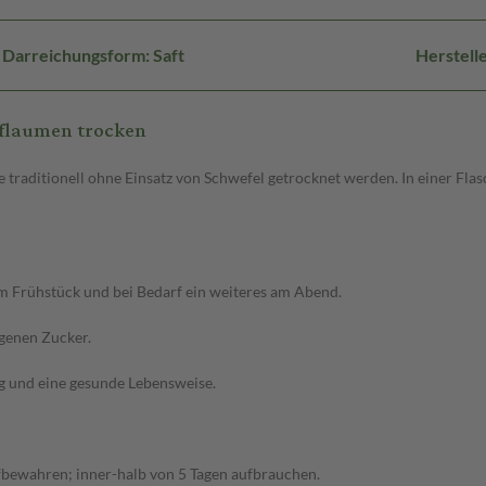
Darreichungsform: Saft
Herstell
Pflaumen trocken
raditionell ohne Einsatz von Schwefel getrocknet werden. In einer Flasch
m Frühstück und bei Bedarf ein weiteres am Abend.
genen Zucker.
 und eine gesunde Lebensweise.
fbewahren; inner-halb von 5 Tagen aufbrauchen.