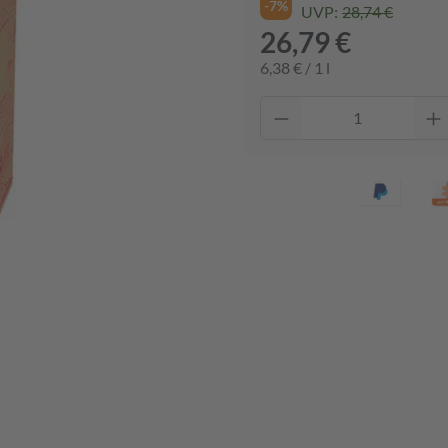
-7%
UVP:
28,74 €
26,79 €
6,38 € / 1 l