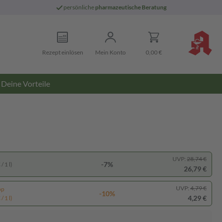
persönliche
pharmazeutische Beratung
Rezept einlösen
Mein Konto
0,00 €
Deine Vorteile
UVP:
28,74 €
-7%
/ 1 l)
26,79 €
UVP:
4,79 €
pp
-10%
4,29 €
/ 1 l)