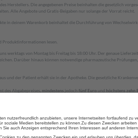
s Herstellers. Die angegebenen Preise beinhalten die gesetzlich vorgesc
alten. Alle Angebote und Gratis-Beigaben nur solange der Vorrat reicht.
dukte in deinem Warenkorb beinhaltet die Durchführung von Wechselwir
nd Produktinformationen lesen.
 uns werktags von Montag bis Freitag bis 18:00 Uhr. Der genaue Lieferze
ichen. Darüber hinaus können notwendige pharmazeutische Prüfungen, die
aus und der Patient erhält sie in der Apotheke. Die gesetzliche Krankenv
ent des Abgabepreises,
mindestens
jedoch
fünf Euro
und
höchstens zehn 
zehn Prozent der Kosten sowie zehn Euro je Verordnung.
rken und die besondere Stellung der Familie zu unterstützen, fallen
kein
 Ausnahme der Fahrkosten
 getragen werden