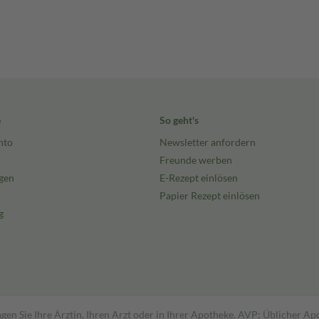
e
So geht's
nto
Newsletter anfordern
Freunde werben
gen
E-Rezept einlösen
Papier Rezept einlösen
g
gen Sie Ihre Ärztin, Ihren Arzt oder in Ihrer Apotheke. AVP: Üblicher A