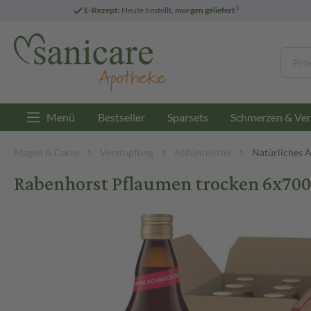
3
E-Rezept:
Heute bestellt,
morgen geliefert
Menü
Bestseller
Sparsets
Schmerzen & Ver
Magen & Darm
Verstopfung
Abführmittel
Natürliches 
Rabenhorst Pflaumen trocken 6x700