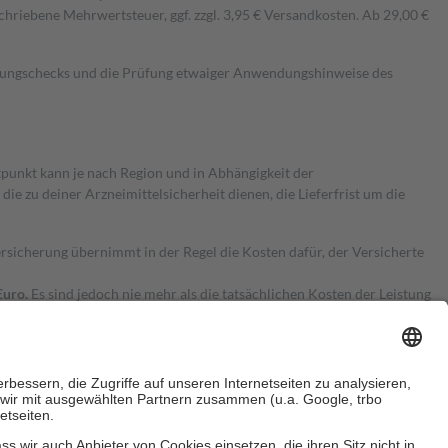
hriebene Mehrwertsteuer, ggf. zzgl. 3,95 € Versandkosten. Ab 29,00 €
kungschecks und die Prüfung etwaiger Anwendungshinweise des
itpunkt kann je nach Region und in Abhängigkeit der
 zu deiner Arzneimittelsicherheit dienen, die Lieferfrist um die
ersicherung übernimmt in der Regel die Kosten dafür, der Versicherte
Euro.
Es sind jedoch nie mehr als die tatsächlichen Kosten der Leistung
e Zuzahlungen
an bei: