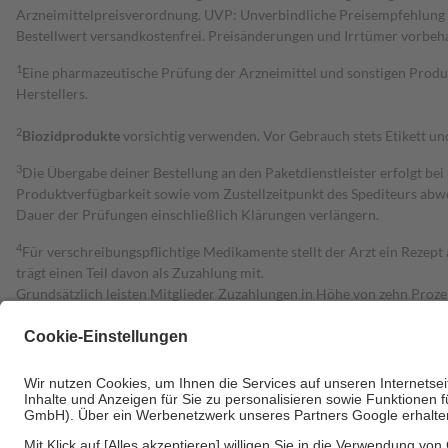
Arzneimittelpreisverordnung. UVP: Unverbindliche Preisempfehlung de
Bestell­wert versand­kosten­frei. Preisänderungen und Irrtümer vorbeh
1
Eine pharmazeutische Prüfung der Arzneimittel und sonstigen Pro
Herstellers.
2
Biozidprodukte
vorsichtig verwenden. Vor Gebrauch stets Etikett u
3
Die Übergabe deiner Bestellung an den Paketdienstleister erfolgt bei
Produktverfügbarkeit sowie vom Zustellzeitpunkt des Spediteurs abwe
Dauer der Prüfungen einschließlich Klärungen verlängern.
4
Für verschreibungspflichtige Medikamente stellt der Arzt ein Rezept 
trägt einen Teil davon als Zuzahlung mit.
Grundsätzlich leisten Mitglieder Zuzahlungen in Höhe von zehn Proz
zu entrichten.
Diese Regeln gelten grundsätzlich auch für Online-Apotheken.
Bei Heilmitteln und häuslicher Krankenpflege beträgt die Zuzahlung 
Um das Engagement der Versicherten für ihre eigene Gesundheit zu stä
• Kindern und Jugendlichen bis zum vollendeten 18. Lebensjahr mit
• Untersuchungen zur Vorsorge und Früherkennung, die von der GKV
• empfohlenen Schutzimpfungen