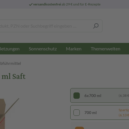
versandkostenfrei
ab 29 € und für E-Rezepte
letzungen
Sonnenschutz
Marken
Themenwelten
Abführmittel
 ml Saft
6x700 ml
(6,38 € 
Sparti
700 ml
(6,13 € 