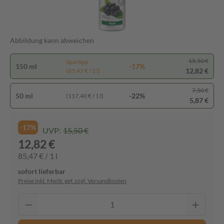
Abbildung kann abweichen
15,50 €
Spartipp
150 ml
-17%
12,82 €
(85,47 € / 1 l)
7,50 €
50 ml
-22%
(117,40 € / 1 l)
5,87 €
-17%
UVP:
15,50 €
12,82 €
85,47 € / 1 l
sofort lieferbar
Preise inkl. MwSt. ggf. zzgl. Versandkosten