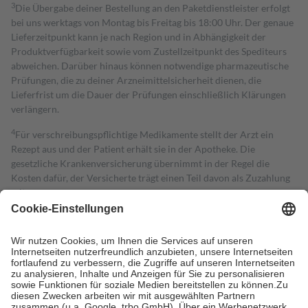
3
Die Übergabe deiner Bestellung an den Paketdienstleister erfolgt
bei uns werktags von Montag bis Freitag bis 18:00 Uhr. Der genaue
Lieferzeitpunkt kann je nach Region und in Abhängigkeit der
Produktverfügbarkeit sowie vom Zustellzeitpunkt des Spediteurs
abweichen. Darüber hinaus können notwendige pharmazeutische
Prüfungen, die zu deiner Arzneimittelsicherheit dienen, die
Lieferfrist um die Dauer der Prüfungen einschließlich Klärungen
verlängern.
4
Für verschreibungspflichtige Medikamente stellt der Arzt ein
Rezept aus und der Patient erhält sie in der Apotheke. Die
gesetzliche Krankenversicherung übernimmt in der Regel die
Kosten dafür, der Versicherte trägt einen Teil davon als Zuzahlung
mit.
Grundsätzlich leisten Mitglieder Zuzahlungen in Höhe von zehn
Prozent des Abgabepreises,
mindestens
jedoch
fünf Euro
und
höchstens zehn Euro.
Es sind jedoch nie mehr als die tatsächlichen
Kosten der Leistung zu entrichten.
Diese Regeln gelten grundsätzlich auch für Online-Apotheken.
Bei Heilmitteln und häuslicher Krankenpflege beträgt die
Zuzahlung zehn Prozent der Kosten sowie zehn Euro je
Verordnung.