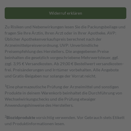
Widerruf erklären
Zu Risiken und Nebenwirkungen lesen Sie die Packungsbeilage und
fragen Sie Ihre Ärztin, Ihren Arzt oder in Ihrer Apotheke. AVP:
Üblicher Apothekenverkaufspreis berechnet nach der
Arzneimittelpreisverordnung. UVP: Unverbindliche
Preisempfehlung des Herstellers. Die angegebenen Preise
beinhalten die gesetzlich vorgeschriebene Mehrwertsteuer, ggf.
zzgl. 3,95 € Versandkosten. Ab 29,00 € Bestell­wert versand­kosten­
frei. Preisänderungen und Irrtümer vorbehalten. Alle Angebote
und Gratis-Beigaben nur solange der Vorrat reicht.
1
Eine pharmazeutische Prüfung der Arzneimittel und sonstigen
Produkte in deinem Warenkorb beinhaltet die Durchführung von
Wechselwirkungschecks und die Prüfung etwaiger
Anwendungshinweise des Herstellers.
2
Biozidprodukte
vorsichtig verwenden. Vor Gebrauch stets Etikett
und Produktinformationen lesen.