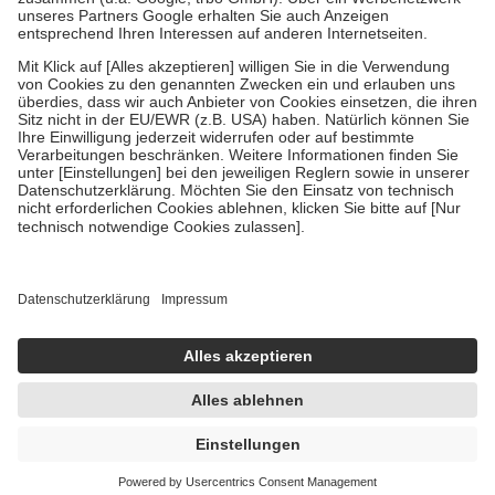
Um das Engagement der Versicherten für ihre eigene Gesundheit zu
stärken und die besondere Stellung der Familie zu unterstützen,
fallen
keine Zuzahlungen
an bei:
• Kindern und Jugendlichen bis zum vollendeten 18. Lebensjahr
mit Ausnahme der Fahrkosten
• Untersuchungen zur Vorsorge und Früherkennung, die von der
GKV getragen werden
• empfohlenen Schutzimpfungen
• Harn- und Blutteststreifen
Wir nutzen Trusted Shops als unabhängigen Dienstleister für die
Einholung von Bewertungen. Trusted Shops hat Maßnahmen
getroffen, um sicherzustellen, dass es sich um echte Bewertungen
handelt. Mehr Informationen findest du hier:
https://help.etrusted.com/hc/de/articles/4419944605341
Einige Bilder und Inhalte wurden unter Zuhilfenahme künstlicher
Intelligenz erstellt.
UVP:
15,50 €
12,82 €