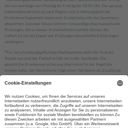
bei uns werktags von Montag bis Freitag bis 18:00 Uhr. Der genaue
Lieferzeitpunkt kann je nach Region und in Abhängigkeit der
Produktverfügbarkeit sowie vom Zustellzeitpunkt des Spediteurs
abweichen. Darüber hinaus können notwendige pharmazeutische
Prüfungen, die zu deiner Arzneimittelsicherheit dienen, die
Lieferfrist um die Dauer der Prüfungen einschließlich Klärungen
verlängern.
4
Für verschreibungspflichtige Medikamente stellt der Arzt ein
Rezept aus und der Patient erhält sie in der Apotheke. Die
gesetzliche Krankenversicherung übernimmt in der Regel die
Kosten dafür, der Versicherte trägt einen Teil davon als Zuzahlung
mit.
Grundsätzlich leisten Mitglieder Zuzahlungen in Höhe von zehn
Prozent des Abgabepreises,
mindestens
jedoch
fünf Euro
und
höchstens zehn Euro.
Es sind jedoch nie mehr als die tatsächlichen
Kosten der Leistung zu entrichten.
Diese Regeln gelten grundsätzlich auch für Online-Apotheken.
Bei Heilmitteln und häuslicher Krankenpflege beträgt die
Zuzahlung zehn Prozent der Kosten sowie zehn Euro je
Verordnung.