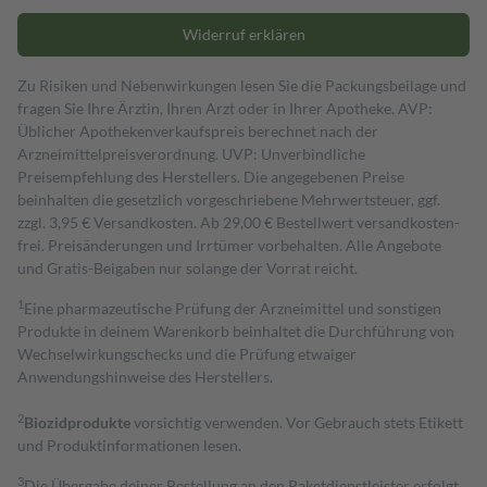
Widerruf erklären
Zu Risiken und Nebenwirkungen lesen Sie die Packungsbeilage und
fragen Sie Ihre Ärztin, Ihren Arzt oder in Ihrer Apotheke. AVP:
Üblicher Apothekenverkaufspreis berechnet nach der
Arzneimittelpreisverordnung. UVP: Unverbindliche
Preisempfehlung des Herstellers. Die angegebenen Preise
beinhalten die gesetzlich vorgeschriebene Mehrwertsteuer, ggf.
zzgl. 3,95 € Versandkosten. Ab 29,00 € Bestell­wert versand­kosten­
frei. Preisänderungen und Irrtümer vorbehalten. Alle Angebote
und Gratis-Beigaben nur solange der Vorrat reicht.
1
Eine pharmazeutische Prüfung der Arzneimittel und sonstigen
Produkte in deinem Warenkorb beinhaltet die Durchführung von
Wechselwirkungschecks und die Prüfung etwaiger
Anwendungshinweise des Herstellers.
2
Biozidprodukte
vorsichtig verwenden. Vor Gebrauch stets Etikett
und Produktinformationen lesen.
3
Die Übergabe deiner Bestellung an den Paketdienstleister erfolgt