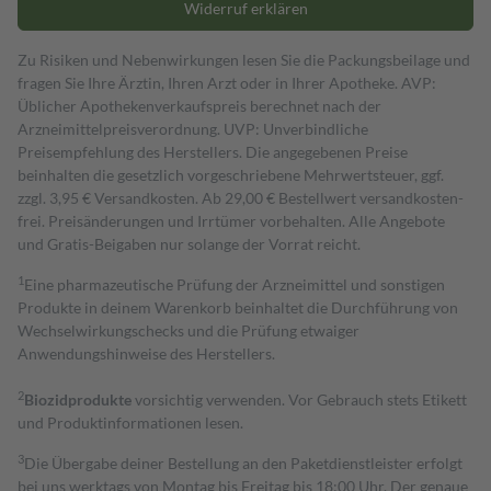
Widerruf erklären
Zu Risiken und Nebenwirkungen lesen Sie die Packungsbeilage und
fragen Sie Ihre Ärztin, Ihren Arzt oder in Ihrer Apotheke. AVP:
Üblicher Apothekenverkaufspreis berechnet nach der
Arzneimittelpreisverordnung. UVP: Unverbindliche
Preisempfehlung des Herstellers. Die angegebenen Preise
beinhalten die gesetzlich vorgeschriebene Mehrwertsteuer, ggf.
zzgl. 3,95 € Versandkosten. Ab 29,00 € Bestell­wert versand­kosten­
frei. Preisänderungen und Irrtümer vorbehalten. Alle Angebote
und Gratis-Beigaben nur solange der Vorrat reicht.
1
Eine pharmazeutische Prüfung der Arzneimittel und sonstigen
Produkte in deinem Warenkorb beinhaltet die Durchführung von
Wechselwirkungschecks und die Prüfung etwaiger
Anwendungshinweise des Herstellers.
2
Biozidprodukte
vorsichtig verwenden. Vor Gebrauch stets Etikett
und Produktinformationen lesen.
3
Die Übergabe deiner Bestellung an den Paketdienstleister erfolgt
bei uns werktags von Montag bis Freitag bis 18:00 Uhr. Der genaue