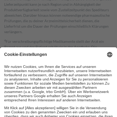
Lieferzeitpunkt kann je nach Region und in Abhängigkeit der
Produktverfügbarkeit sowie vom Zustellzeitpunkt des Spediteurs
abweichen. Darüber hinaus können notwendige pharmazeutische
Prüfungen, die zu deiner Arzneimittelsicherheit dienen, die
Lieferfrist um die Dauer der Prüfungen einschließlich Klärungen
verlängern.
4
Für verschreibungspflichtige Medikamente stellt der Arzt ein
Rezept aus und der Patient erhält sie in der Apotheke. Die
gesetzliche Krankenversicherung übernimmt in der Regel die
Kosten dafür, der Versicherte trägt einen Teil davon als Zuzahlung
mit.
Grundsätzlich leisten Mitglieder Zuzahlungen in Höhe von zehn
Prozent des Abgabepreises,
mindestens
jedoch
fünf Euro
und
höchstens zehn Euro.
Es sind jedoch nie mehr als die tatsächlichen
Kosten der Leistung zu entrichten.
Diese Regeln gelten grundsätzlich auch für Online-Apotheken.
Bei Heilmitteln und häuslicher Krankenpflege beträgt die
Zuzahlung zehn Prozent der Kosten sowie zehn Euro je
Verordnung.
Um das Engagement der Versicherten für ihre eigene Gesundheit zu