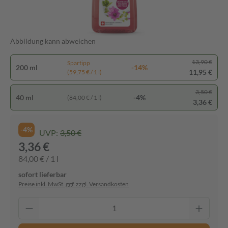
Abbildung kann abweichen
13,90 €
Spartipp
200 ml
-14%
11,95 €
(59,75 € / 1 l)
3,50 €
40 ml
-4%
(84,00 € / 1 l)
3,36 €
-4%
UVP:
3,50 €
3,36 €
84,00 € / 1 l
sofort lieferbar
Preise inkl. MwSt. ggf. zzgl. Versandkosten