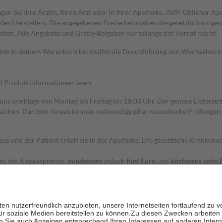
gen Sie Ihre Ärztin, Ihren Arzt oder in Ihrer Apotheke. AVP: Üblicher A
s Herstellers. Die angegebenen Preise beinhalten die gesetzlich vorgesc
alten. Alle Angebote und Gratis-Beigaben nur solange der Vorrat reicht.
dukte in deinem Warenkorb beinhaltet die Durchführung von Wechselwir
nd Produktinformationen lesen.
 uns werktags von Montag bis Freitag bis 18:00 Uhr. Der genaue Lieferze
ichen. Darüber hinaus können notwendige pharmazeutische Prüfungen, die
aus und der Patient erhält sie in der Apotheke. Die gesetzliche Krankenv
ent des Abgabepreises,
mindestens
jedoch
fünf Euro
und
höchstens zehn 
zehn Prozent der Kosten sowie zehn Euro je Verordnung.
rken und die besondere Stellung der Familie zu unterstützen, fallen
kein
 Ausnahme der Fahrkosten