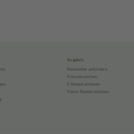
e
So geht's
nto
Newsletter anfordern
Freunde werben
gen
E-Rezept einlösen
Papier Rezept einlösen
g