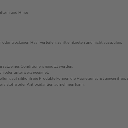
ättern und Hirse
der trockenen Haar verteilen. Sanft einkneten und nicht ausspülen.
rsatz eines Conditioners genutzt werden.
ch oder unterwegs geeignet.
lung auf silikonfreie Produkte können die Haare zunächst angegriffen, s
neralstoffe oder Antioxidantien aufnehmen kann.