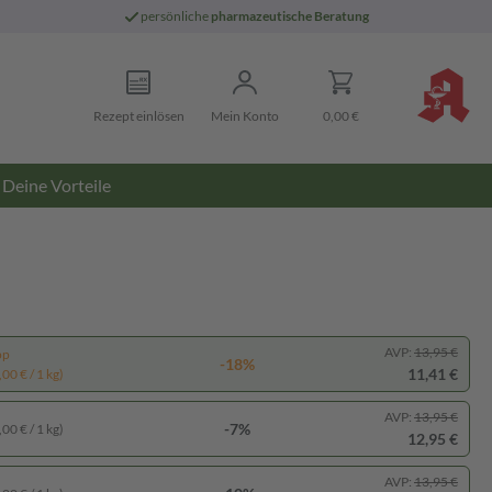
persönliche
pharmazeutische Beratung
Rezept einlösen
Mein Konto
0,00 €
Deine Vorteile
AVP:
13,95 €
pp
-18%
11,41 €
00 € / 1 kg)
AVP:
13,95 €
-7%
00 € / 1 kg)
12,95 €
AVP:
13,95 €