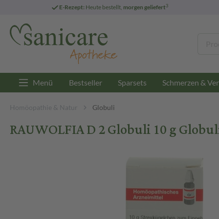
3
E-Rezept:
Heute bestellt,
morgen geliefert
Menü
Bestseller
Sparsets
Schmerzen & Ver
Homöopathie & Natur
Globuli
RAUWOLFIA D 2 Globuli 10 g Globul