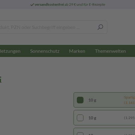
versandkostenfrei
ab 29 € und für E-Rezepte
letzungen
Sonnenschutz
Marken
Themenwelten
i
Sparti
10 g
(1.141,
10 g
(1.295,