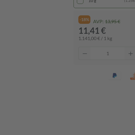
10 g
(1.256,
-18%
AVP:
13,95 €
11,41 €
1.141,00 € / 1 kg