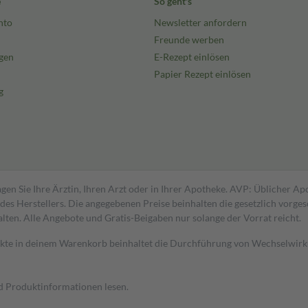
e
So geht's
nto
Newsletter anfordern
Freunde werben
gen
E-Rezept einlösen
Papier Rezept einlösen
g
gen Sie Ihre Ärztin, Ihren Arzt oder in Ihrer Apotheke. AVP: Üblicher A
s Herstellers. Die angegebenen Preise beinhalten die gesetzlich vorgesc
alten. Alle Angebote und Gratis-Beigaben nur solange der Vorrat reicht.
dukte in deinem Warenkorb beinhaltet die Durchführung von Wechselwir
nd Produktinformationen lesen.