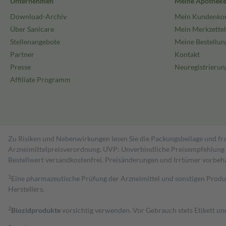
Unternehmen
Meine Apothek
Download-Archiv
Mein Kundenko
Über Sanicare
Mein Merkzettel
Stellenangebote
Meine Bestellun
Partner
Kontakt
Presse
Neuregistrierun
Affiliate Programm
Zu Risiken und Nebenwirkungen lesen Sie die Packungsbeilage und fra
Arzneimittelpreisverordnung. UVP: Unverbindliche Preisempfehlung de
Bestell­wert versand­kosten­frei. Preisänderungen und Irrtümer vorbeh
1
Eine pharmazeutische Prüfung der Arzneimittel und sonstigen Pro
Herstellers.
2
Biozidprodukte
vorsichtig verwenden. Vor Gebrauch stets Etikett u