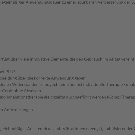
 regelmäßiger Anwendungsdauer zu einer spürbaren Verbesserung der S
fügt über viele innovative Elemente, die den Gebrauch im Alltag vereinf
net PLUS:
ckmeldung über die korrekte Anwendung geben.
edenen Widerständen ermöglicht eine höchst individuelle Therapie - un
s Gerät ohne Absetzen.
nd Inhalationstherapie gleichzeitig durchgeführt werden (Kombi-Therapi
en Anforderungen.
 gleichmäßiger Ausatemdruck mit Vibrationen erzeugt („stabilisierender