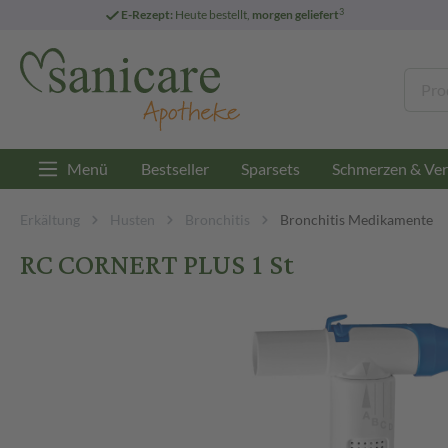
3
E-Rezept:
Heute bestellt,
morgen geliefert
Menü
Bestseller
Sparsets
Schmerzen & Ver
Erkältung
Husten
Bronchitis
Bronchitis Medikamente
RC CORNERT PLUS 1 St