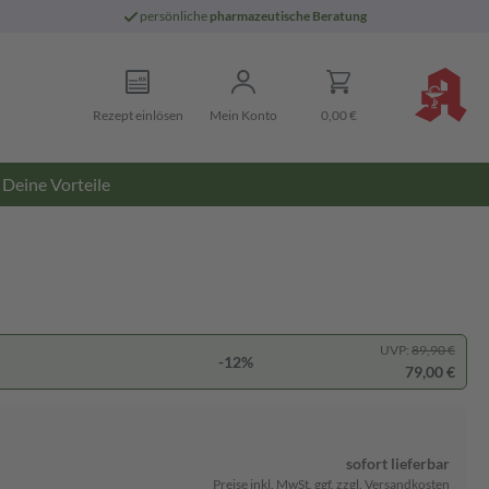
persönliche
pharmazeutische Beratung
Rezept einlösen
Mein Konto
0,00 €
Deine Vorteile
UVP:
89,90 €
-12%
79,00 €
sofort lieferbar
Preise inkl. MwSt. ggf. zzgl. Versandkosten