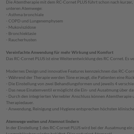
Die Atemtherapie mit dem RC-Cornet PLUS führt schon nach kurzer,
unteren Atemwege:
- Asthma bronchiale
- COPD und Lungenemphysem
- Mukoviszidose
- Bronchiektasie
- Raucherhusten
Vereinfachte Anwendung für mehr Wirkung und Komfort
Das RC-Cornet PLUS ist eine Weiterentwicklung des RC Cornet. Es ver
Modernes Design und innovative Features kennzeichnen das RC-Cor
- Während der Therapie werden Töne erzeugt, die Patienten eine Rü
- Die Einstellung von zwei Behandlungsformen und jeweils 4 verschi
- Das neue Einatemventil ermöglicht die Ein- und Ausatmung über da
- Durch den integrierten Vernebler Anschluss können Atemtherapie u
Therapiedauer.
- Anwendung, Reinigung und Hygiene entsprechen höchsten klinisch
Atemwege weiten und Atemnot lindern
In der Einstellung 1 des RC-Cornet PLUS wird bei der Ausatmung ein
Lungenbläschen wieder belüftet. Dies reduziert Atemnot!