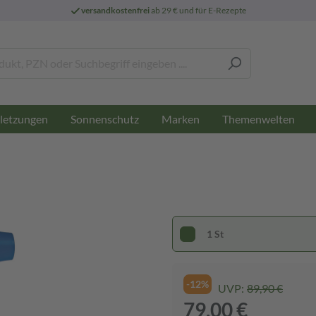
versandkostenfrei
ab 29 € und für E-Rezepte
letzungen
Sonnenschutz
Marken
Themenwelten
1 St
-12%
UVP:
89,90 €
79,00 €