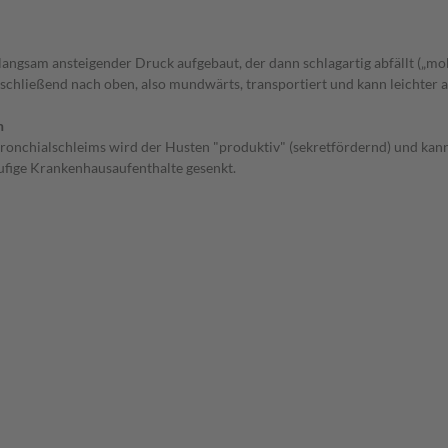
langsam ansteigender Druck aufgebaut, der dann schlagartig abfällt („mo
schließend nach oben, also mundwärts, transportiert und kann leichter 
n
onchialschleims wird der Husten "produktiv" (sekretfördernd) und kan
ufige Krankenhausaufenthalte gesenkt.