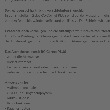
Sekret lösen bei hartnäckig verschleimten Bronchien
In der Einstellung 2 des RC-Cornet PLUS wird bei der Ausatmung ein 
von den Bronchialwänden gelöst und verflüssigt. Der Schleim wird an
Exazerbationen vorbeugen und die Anfälligkeit für Infekte reduziere
Durch die Weitung der Atemwege und das Lösen von festsitzendem Br
der Hustenreiz gemildert und das Risiko für Atemwegsinfekte und hä
Das Atemtherapiegerät RC-Cornet PLUS
- weitet die Atemwege
- lindert Atemnot
- löst festsitzenden und zähen Bronchialschleim
- reduziert Husten und erleichtert das Abhusten
Anwendung bei
- Asthma bronchiale
- COPD und Lungenemphysem
- Mukoviszidose
- Bronchiektasie
- Raucherhusten