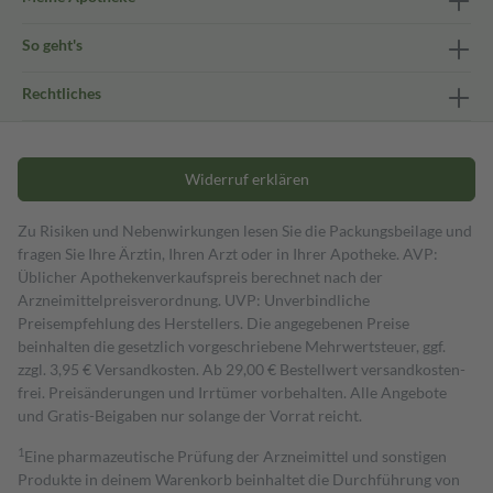
So geht's
Rechtliches
Widerruf erklären
Zu Risiken und Nebenwirkungen lesen Sie die Packungsbeilage und
fragen Sie Ihre Ärztin, Ihren Arzt oder in Ihrer Apotheke. AVP:
Üblicher Apothekenverkaufspreis berechnet nach der
Arzneimittelpreisverordnung. UVP: Unverbindliche
Preisempfehlung des Herstellers. Die angegebenen Preise
beinhalten die gesetzlich vorgeschriebene Mehrwertsteuer, ggf.
zzgl. 3,95 € Versandkosten. Ab 29,00 € Bestell­wert versand­kosten­
frei. Preisänderungen und Irrtümer vorbehalten. Alle Angebote
und Gratis-Beigaben nur solange der Vorrat reicht.
1
Eine pharmazeutische Prüfung der Arzneimittel und sonstigen
Produkte in deinem Warenkorb beinhaltet die Durchführung von