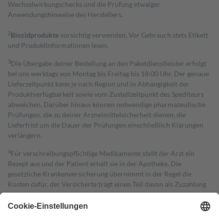
Wechselwirkungschecks und die Prüfung etwaiger
Anwendungshinweise des Herstellers.
2
Biozidprodukte
vorsichtig verwenden. Vor Gebrauch stets Etikett
und Produktinformationen lesen.
3
Die Übergabe deiner Bestellung an den Paketdienstleister erfolgt
bei uns werktags von Montag bis Freitag bis 18:00 Uhr. Der genaue
Lieferzeitpunkt kann je nach Region und in Abhängigkeit der
Produktverfügbarkeit sowie vom Zustellzeitpunkt des Spediteurs
abweichen. Darüber hinaus können notwendige pharmazeutische
Prüfungen, die zu deiner Arzneimittelsicherheit dienen, die
Lieferfrist um die Dauer der Prüfungen einschließlich Klärungen
verlängern.
4
Für verschreibungspflichtige Medikamente stellt der Arzt ein
Rezept aus und der Patient erhält sie in der Apotheke. Die
gesetzliche Krankenversicherung übernimmt in der Regel die
Kosten dafür, der Versicherte trägt einen Teil davon als Zuzahlung
mit.
Grundsätzlich leisten Mitglieder Zuzahlungen in Höhe von zehn
Prozent des Abgabepreises,
mindestens
jedoch
fünf Euro
und