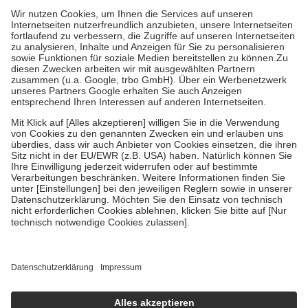
höchstens zehn Euro.
Es sind jedoch nie mehr als die tatsächlichen
Kosten der Leistung zu entrichten.
Diese Regeln gelten grundsätzlich auch für Online-Apotheken.
Bei Heilmitteln und häuslicher Krankenpflege beträgt die
Zuzahlung zehn Prozent der Kosten sowie zehn Euro je
Verordnung.
Um das Engagement der Versicherten für ihre eigene Gesundheit zu
stärken und die besondere Stellung der Familie zu unterstützen,
fallen
keine Zuzahlungen
an bei:
• Kindern und Jugendlichen bis zum vollendeten 18. Lebensjahr
mit Ausnahme der Fahrkosten
• Untersuchungen zur Vorsorge und Früherkennung, die von der
GKV getragen werden
• empfohlenen Schutzimpfungen
• Harn- und Blutteststreifen
Wir nutzen Trusted Shops als unabhängigen Dienstleister für die
Einholung von Bewertungen. Trusted Shops hat Maßnahmen
getroffen, um sicherzustellen, dass es sich um echte Bewertungen
handelt. Mehr Informationen findest du hier:
https://help.etrusted.com/hc/de/articles/4419944605341