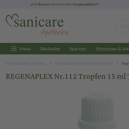
3
E-Rezept:
Heute bestellt,
morgen geliefert
Menü
Bestseller
Sparsets
Schmerzen & Ver
Homöopathie & Natur
Homöopathische Komplexmittel
Reg
REGENAPLEX Nr.112 Tropfen 15 ml