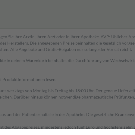
gen Sie Ihre Ärztin, Ihren Arzt oder in Ihrer Apotheke. AVP: Üblicher A
s Herstellers. Die angegebenen Preise beinhalten die gesetzlich vorgesc
alten. Alle Angebote und Gratis-Beigaben nur solange der Vorrat reicht.
dukte in deinem Warenkorb beinhaltet die Durchführung von Wechselwir
nd Produktinformationen lesen.
 uns werktags von Montag bis Freitag bis 18:00 Uhr. Der genaue Lieferze
ichen. Darüber hinaus können notwendige pharmazeutische Prüfungen, die
aus und der Patient erhält sie in der Apotheke. Die gesetzliche Krankenv
ent des Abgabepreises,
mindestens
jedoch
fünf Euro
und
höchstens zehn 