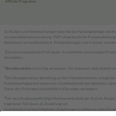
Affiliate Programm
Zu Risiken und Nebenwirkungen lesen Sie die Packungsbeilage und fra
Arzneimittelpreisverordnung. UVP: Unverbindliche Preisempfehlung de
Bestell­wert versand­kosten­frei. Preisänderungen und Irrtümer vorbeh
1
Eine pharmazeutische Prüfung der Arzneimittel und sonstigen Pro
Herstellers.
2
Biozidprodukte
vorsichtig verwenden. Vor Gebrauch stets Etikett u
3
Die Übergabe deiner Bestellung an den Paketdienstleister erfolgt bei
Produktverfügbarkeit sowie vom Zustellzeitpunkt des Spediteurs abwe
Dauer der Prüfungen einschließlich Klärungen verlängern.
4
Für verschreibungspflichtige Medikamente stellt der Arzt ein Rezept 
trägt einen Teil davon als Zuzahlung mit.
Grundsätzlich leisten Mitglieder Zuzahlungen in Höhe von zehn Proz
zu entrichten.