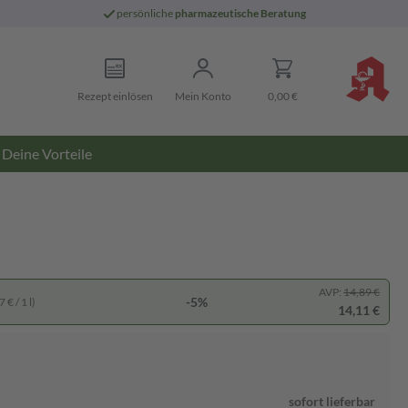
persönliche
pharmazeutische Beratung
Rezept einlösen
Mein Konto
0,00 €
Deine Vorteile
AVP:
14,89 €
-5%
 € / 1 l)
14,11 €
sofort lieferbar