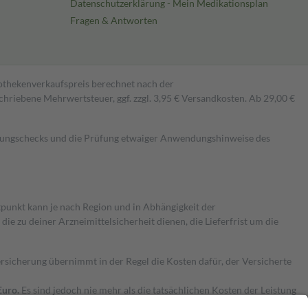
Datenschutzerklärung - Mein Medikationsplan
Fragen & Antworten
pothekenverkaufspreis berechnet nach der
hriebene Mehrwertsteuer, ggf. zzgl. 3,95 € Versandkosten. Ab 29,00 €
kungschecks und die Prüfung etwaiger Anwendungshinweise des
itpunkt kann je nach Region und in Abhängigkeit der
 zu deiner Arzneimittelsicherheit dienen, die Lieferfrist um die
ersicherung übernimmt in der Regel die Kosten dafür, der Versicherte
Euro.
Es sind jedoch nie mehr als die tatsächlichen Kosten der Leistung