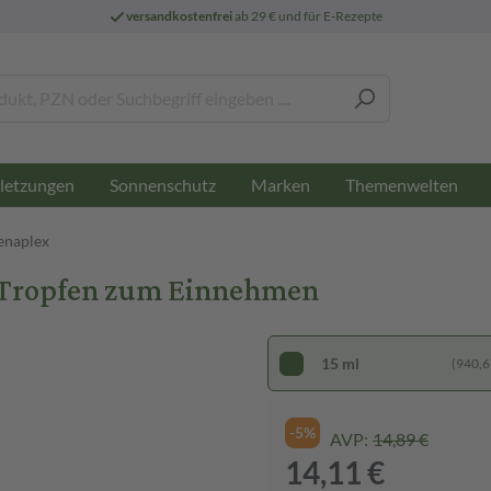
versandkostenfrei
ab 29 € und für E-Rezepte
letzungen
Sonnenschutz
Marken
Themenwelten
enaplex
 Tropfen zum Einnehmen
15 ml
(940,67
-5%
AVP:
14,89 €
14,11 €