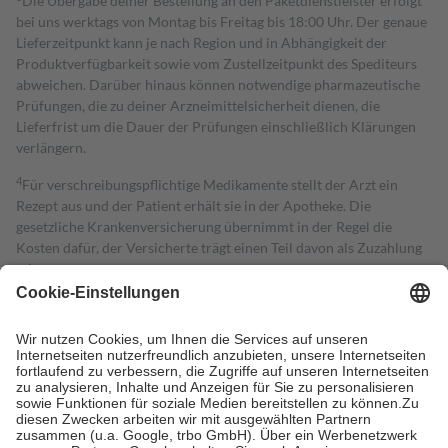
Die Übergabe deiner Bestellung an den Paketdienstleister erfolgt
bei uns werktags von Montag bis Freitag bis 18:00 Uhr. Der genaue
Lieferzeitpunkt kann je nach Region und in Abhängigkeit der
Produktverfügbarkeit sowie vom Zustellzeitpunkt des Spediteurs
abweichen. Darüber hinaus können notwendige pharmazeutische
Prüfungen, die zu deiner Arzneimittelsicherheit dienen, die
Lieferfrist um die Dauer der Prüfungen einschließlich Klärungen
verlängern.
4
Für verschreibungspflichtige Medikamente stellt der Arzt ein
Rezept aus und der Patient erhält sie in der Apotheke. Die
gesetzliche Krankenversicherung übernimmt in der Regel die
Kosten dafür, der Versicherte trägt einen Teil davon als Zuzahlung
mit.
Grundsätzlich leisten Mitglieder Zuzahlungen in Höhe von zehn
Prozent des Abgabepreises,
mindestens
jedoch
fünf Euro
und
höchstens zehn Euro.
Es sind jedoch nie mehr als die tatsächlichen
Kosten der Leistung zu entrichten.
Diese Regeln gelten grundsätzlich auch für Online-Apotheken.
Bei Heilmitteln und häuslicher Krankenpflege beträgt die
Zuzahlung zehn Prozent der Kosten sowie zehn Euro je
Verordnung.