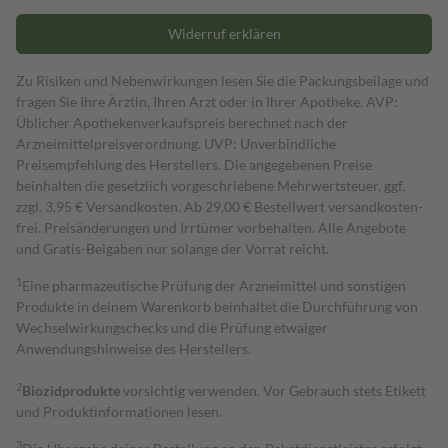
Widerruf erklären
Zu Risiken und Nebenwirkungen lesen Sie die Packungsbeilage und
fragen Sie Ihre Ärztin, Ihren Arzt oder in Ihrer Apotheke. AVP:
Üblicher Apothekenverkaufspreis berechnet nach der
Arzneimittelpreisverordnung. UVP: Unverbindliche
Preisempfehlung des Herstellers. Die angegebenen Preise
beinhalten die gesetzlich vorgeschriebene Mehrwertsteuer, ggf.
zzgl. 3,95 € Versandkosten. Ab 29,00 € Bestell­wert versand­kosten­
frei. Preisänderungen und Irrtümer vorbehalten. Alle Angebote
und Gratis-Beigaben nur solange der Vorrat reicht.
1
Eine pharmazeutische Prüfung der Arzneimittel und sonstigen
Produkte in deinem Warenkorb beinhaltet die Durchführung von
Wechselwirkungschecks und die Prüfung etwaiger
Anwendungshinweise des Herstellers.
2
Biozidprodukte
vorsichtig verwenden. Vor Gebrauch stets Etikett
und Produktinformationen lesen.
3