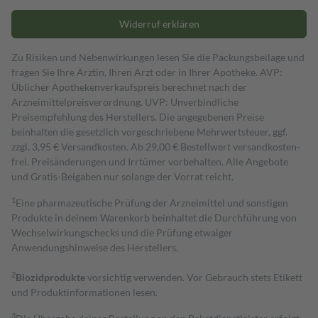
Widerruf erklären
Zu Risiken und Nebenwirkungen lesen Sie die Packungsbeilage und
fragen Sie Ihre Ärztin, Ihren Arzt oder in Ihrer Apotheke. AVP:
Üblicher Apothekenverkaufspreis berechnet nach der
Arzneimittelpreisverordnung. UVP: Unverbindliche
Preisempfehlung des Herstellers. Die angegebenen Preise
beinhalten die gesetzlich vorgeschriebene Mehrwertsteuer, ggf.
zzgl. 3,95 € Versandkosten. Ab 29,00 € Bestell­wert versand­kosten­
frei. Preisänderungen und Irrtümer vorbehalten. Alle Angebote
und Gratis-Beigaben nur solange der Vorrat reicht.
1
Eine pharmazeutische Prüfung der Arzneimittel und sonstigen
Produkte in deinem Warenkorb beinhaltet die Durchführung von
Wechselwirkungschecks und die Prüfung etwaiger
Anwendungshinweise des Herstellers.
2
Biozidprodukte
vorsichtig verwenden. Vor Gebrauch stets Etikett
und Produktinformationen lesen.
3