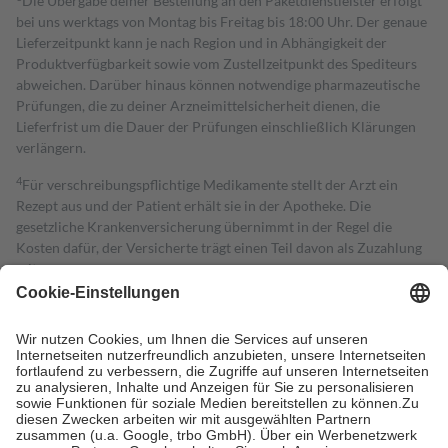
Die Übergabe deiner Bestellung an den Paketdienstleister erfolgt
bei uns werktags von Montag bis Freitag bis 18:00 Uhr. Der genaue
Lieferzeitpunkt kann je nach Region und in Abhängigkeit der
Produktverfügbarkeit sowie vom Zustellzeitpunkt des Spediteurs
abweichen. Darüber hinaus können notwendige pharmazeutische
Prüfungen, die zu deiner Arzneimittelsicherheit dienen, die
Lieferfrist um die Dauer der Prüfungen einschließlich Klärungen
verlängern.
4
Für verschreibungspflichtige Medikamente stellt der Arzt ein
Rezept aus und der Patient erhält sie in der Apotheke. Die
gesetzliche Krankenversicherung übernimmt in der Regel die
Kosten dafür, der Versicherte trägt einen Teil davon als Zuzahlung
mit.
Grundsätzlich leisten Mitglieder Zuzahlungen in Höhe von zehn
Prozent des Abgabepreises,
mindestens
jedoch
fünf Euro
und
höchstens zehn Euro.
Es sind jedoch nie mehr als die tatsächlichen
Kosten der Leistung zu entrichten.
Diese Regeln gelten grundsätzlich auch für Online-Apotheken.
Bei Heilmitteln und häuslicher Krankenpflege beträgt die
Zuzahlung zehn Prozent der Kosten sowie zehn Euro je
Verordnung.