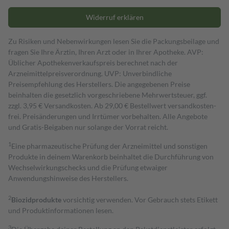
Widerruf erklären
Zu Risiken und Nebenwirkungen lesen Sie die Packungsbeilage und
fragen Sie Ihre Ärztin, Ihren Arzt oder in Ihrer Apotheke. AVP:
Üblicher Apothekenverkaufspreis berechnet nach der
Arzneimittelpreisverordnung. UVP: Unverbindliche
Preisempfehlung des Herstellers. Die angegebenen Preise
beinhalten die gesetzlich vorgeschriebene Mehrwertsteuer, ggf.
zzgl. 3,95 € Versandkosten. Ab 29,00 € Bestell­wert versand­kosten­
frei. Preisänderungen und Irrtümer vorbehalten. Alle Angebote
und Gratis-Beigaben nur solange der Vorrat reicht.
1
Eine pharmazeutische Prüfung der Arzneimittel und sonstigen
Produkte in deinem Warenkorb beinhaltet die Durchführung von
Wechselwirkungschecks und die Prüfung etwaiger
Anwendungshinweise des Herstellers.
2
Biozidprodukte
vorsichtig verwenden. Vor Gebrauch stets Etikett
und Produktinformationen lesen.
3