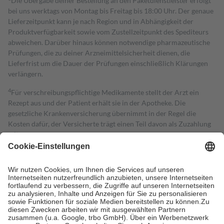
Die Übergabe deiner Bestellung an den Paketdienstleister erfolgt
bei uns werktags von Montag bis Freitag bis 18:00 Uhr. Der genaue
Lieferzeitpunkt kann je nach Region und in Abhängigkeit der
Produktverfügbarkeit sowie vom Zustellzeitpunkt des Spediteurs
abweichen. Darüber hinaus können notwendige pharmazeutische
Prüfungen, die zu deiner Arzneimittelsicherheit dienen, die
Lieferfrist um die Dauer der Prüfungen einschließlich Klärungen
verlängern.
4
Für verschreibungspflichtige Medikamente stellt der Arzt ein
Rezept aus und der Patient erhält sie in der Apotheke. Die
gesetzliche Krankenversicherung übernimmt in der Regel die
Kosten dafür, der Versicherte trägt einen Teil davon als Zuzahlung
mit.
Grundsätzlich leisten Mitglieder Zuzahlungen in Höhe von zehn
Prozent des Abgabepreises,
mindestens
jedoch
fünf Euro
und
höchstens zehn Euro.
Es sind jedoch nie mehr als die tatsächlichen
Kosten der Leistung zu entrichten.
Diese Regeln gelten grundsätzlich auch für Online-Apotheken.
Bei Heilmitteln und häuslicher Krankenpflege beträgt die
Zuzahlung zehn Prozent der Kosten sowie zehn Euro je
Verordnung.