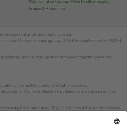
Datenschutzerklärung - Mein Medikationsplan
Fragen & Antworten
pothekenverkaufspreis berechnet nach der
hriebene Mehrwertsteuer, ggf. zzgl. 3,95 € Versandkosten. Ab 29,00 €
kungschecks und die Prüfung etwaiger Anwendungshinweise des
itpunkt kann je nach Region und in Abhängigkeit der
 zu deiner Arzneimittelsicherheit dienen, die Lieferfrist um die
ersicherung übernimmt in der Regel die Kosten dafür, der Versicherte
Euro.
Es sind jedoch nie mehr als die tatsächlichen Kosten der Leistung