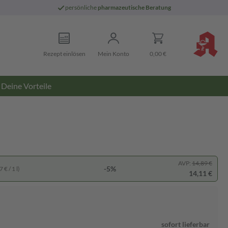
persönliche
pharmazeutische Beratung
Rezept einlösen
Mein Konto
0,00 €
Deine Vorteile
AVP:
14,89 €
-5%
 € / 1 l)
14,11 €
sofort lieferbar