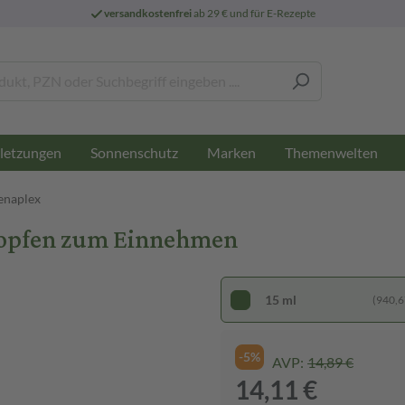
versandkostenfrei
ab 29 € und für E-Rezepte
letzungen
Sonnenschutz
Marken
Themenwelten
enaplex
ropfen zum Einnehmen
15 ml
(940,67
-5%
AVP:
14,89 €
14,11 €