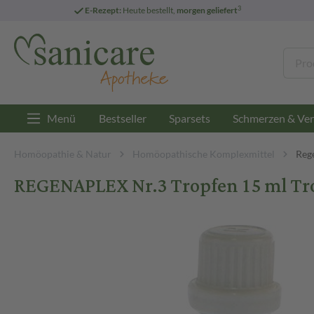
3
E-Rezept:
Heute bestellt,
morgen geliefert
Menü
Bestseller
Sparsets
Schmerzen & Ver
Homöopathie & Natur
Homöopathische Komplexmittel
Reg
REGENAPLEX Nr.3 Tropfen 15 ml T