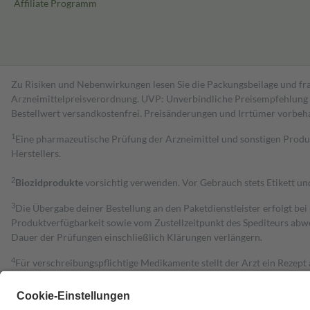
Affiliate Programm
Zu Risiken und Nebenwirkungen lesen Sie die Packungsbeilage und fra
Arzneimittelpreisverordnung. UVP: Unverbindliche Preisempfehlung de
Bestell­wert versand­kosten­frei. Preisänderungen und Irrtümer vorbeh
1
Eine pharmazeutische Prüfung der Arzneimittel und sonstigen Pro
Herstellers.
2
Biozidprodukte
vorsichtig verwenden. Vor Gebrauch stets Etikett u
3
Die Übergabe deiner Bestellung an den Paketdienstleister erfolgt bei
Produktverfügbarkeit sowie vom Zustellzeitpunkt des Spediteurs abwe
Dauer der Prüfungen einschließlich Klärungen verlängern.
4
Für verschreibungspflichtige Medikamente stellt der Arzt ein Rezept 
trägt einen Teil davon als Zuzahlung mit.
Grundsätzlich leisten Mitglieder Zuzahlungen in Höhe von zehn Proz
zu entrichten.