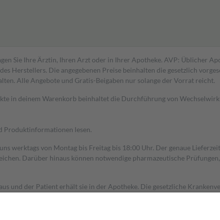
gen Sie Ihre Ärztin, Ihren Arzt oder in Ihrer Apotheke. AVP: Üblicher A
s Herstellers. Die angegebenen Preise beinhalten die gesetzlich vorgesc
alten. Alle Angebote und Gratis-Beigaben nur solange der Vorrat reicht.
dukte in deinem Warenkorb beinhaltet die Durchführung von Wechselwir
nd Produktinformationen lesen.
 uns werktags von Montag bis Freitag bis 18:00 Uhr. Der genaue Lieferze
ichen. Darüber hinaus können notwendige pharmazeutische Prüfungen, die
aus und der Patient erhält sie in der Apotheke. Die gesetzliche Krankenv
ent des Abgabepreises,
mindestens
jedoch
fünf Euro
und
höchstens zehn 