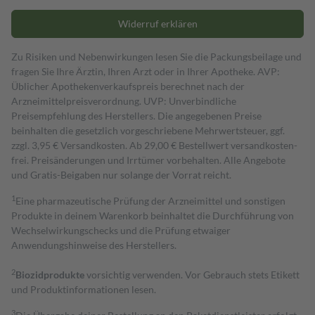
Widerruf erklären
Zu Risiken und Nebenwirkungen lesen Sie die Packungsbeilage und
fragen Sie Ihre Ärztin, Ihren Arzt oder in Ihrer Apotheke. AVP:
Üblicher Apothekenverkaufspreis berechnet nach der
Arzneimittelpreisverordnung. UVP: Unverbindliche
Preisempfehlung des Herstellers. Die angegebenen Preise
beinhalten die gesetzlich vorgeschriebene Mehrwertsteuer, ggf.
zzgl. 3,95 € Versandkosten. Ab 29,00 € Bestell­wert versand­kosten­
frei. Preisänderungen und Irrtümer vorbehalten. Alle Angebote
und Gratis-Beigaben nur solange der Vorrat reicht.
1
Eine pharmazeutische Prüfung der Arzneimittel und sonstigen
Produkte in deinem Warenkorb beinhaltet die Durchführung von
Wechselwirkungschecks und die Prüfung etwaiger
Anwendungshinweise des Herstellers.
2
Biozidprodukte
vorsichtig verwenden. Vor Gebrauch stets Etikett
und Produktinformationen lesen.
3