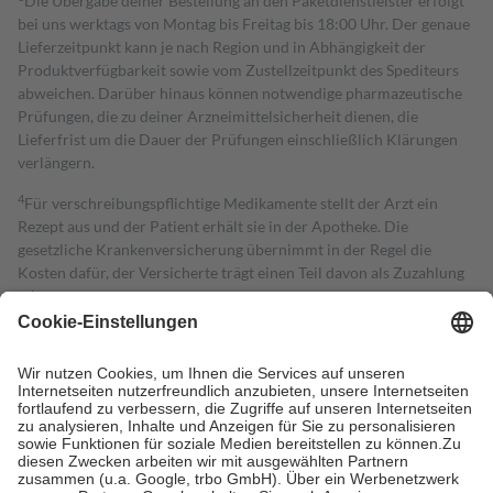
Die Übergabe deiner Bestellung an den Paketdienstleister erfolgt
bei uns werktags von Montag bis Freitag bis 18:00 Uhr. Der genaue
Lieferzeitpunkt kann je nach Region und in Abhängigkeit der
Produktverfügbarkeit sowie vom Zustellzeitpunkt des Spediteurs
abweichen. Darüber hinaus können notwendige pharmazeutische
Prüfungen, die zu deiner Arzneimittelsicherheit dienen, die
Lieferfrist um die Dauer der Prüfungen einschließlich Klärungen
verlängern.
4
Für verschreibungspflichtige Medikamente stellt der Arzt ein
Rezept aus und der Patient erhält sie in der Apotheke. Die
gesetzliche Krankenversicherung übernimmt in der Regel die
Kosten dafür, der Versicherte trägt einen Teil davon als Zuzahlung
mit.
Grundsätzlich leisten Mitglieder Zuzahlungen in Höhe von zehn
Prozent des Abgabepreises,
mindestens
jedoch
fünf Euro
und
höchstens zehn Euro.
Es sind jedoch nie mehr als die tatsächlichen
Kosten der Leistung zu entrichten.
Diese Regeln gelten grundsätzlich auch für Online-Apotheken.
Bei Heilmitteln und häuslicher Krankenpflege beträgt die
Zuzahlung zehn Prozent der Kosten sowie zehn Euro je
Verordnung.