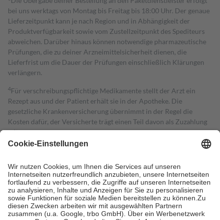
Die Übergabe deiner Bestellung an den Paketdienstleister erfolgt
bei uns werktags von Montag bis Freitag bis 18:00 Uhr. Der genaue
Lieferzeitpunkt kann je nach Region und in Abhängigkeit der
Produktverfügbarkeit sowie vom Zustellzeitpunkt des Spediteurs
abweichen. Darüber hinaus können notwendige pharmazeutische
Prüfungen, die zu deiner Arzneimittelsicherheit dienen, die
Lieferfrist um die Dauer der Prüfungen einschließlich Klärungen
verlängern.
4
Für verschreibungspflichtige Medikamente stellt der Arzt ein
Rezept aus und der Patient erhält sie in der Apotheke. Die
gesetzliche Krankenversicherung übernimmt in der Regel die
Kosten dafür, der Versicherte trägt einen Teil davon als Zuzahlung
mit.
Grundsätzlich leisten Mitglieder Zuzahlungen in Höhe von zehn
Prozent des Abgabepreises,
mindestens
jedoch
fünf Euro
und
höchstens zehn Euro.
Es sind jedoch nie mehr als die tatsächlichen
Kosten der Leistung zu entrichten.
Diese Regeln gelten grundsätzlich auch für Online-Apotheken.
Bei Heilmitteln und häuslicher Krankenpflege beträgt die
Zuzahlung zehn Prozent der Kosten sowie zehn Euro je
Verordnung.