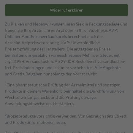
Widerruf erklären
Zu Risiken und Nebenwirkungen lesen Sie die Packungsbeilage und
fragen Sie Ihre Ärztin, Ihren Arzt oder in Ihrer Apotheke. AVP:
Üblicher Apothekenverkaufspreis berechnet nach der
Arzneimittelpreisverordnung. UVP: Unverbindliche
Preisempfehlung des Herstellers. Die angegebenen Preise
beinhalten die gesetzlich vorgeschriebene Mehrwertsteuer, ggf.
zzgl. 3,95 € Versandkosten. Ab 29,00 € Bestell­wert versand­kosten­
frei. Preisänderungen und Irrtümer vorbehalten. Alle Angebote
und Gratis-Beigaben nur solange der Vorrat reicht.
1
Eine pharmazeutische Prüfung der Arzneimittel und sonstigen
Produkte in deinem Warenkorb beinhaltet die Durchführung von
Wechselwirkungschecks und die Prüfung etwaiger
Anwendungshinweise des Herstellers.
2
Biozidprodukte
vorsichtig verwenden. Vor Gebrauch stets Etikett
und Produktinformationen lesen.
3