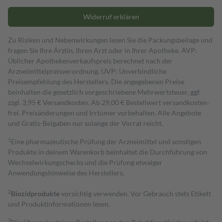
Widerruf erklären
Zu Risiken und Nebenwirkungen lesen Sie die Packungsbeilage und
fragen Sie Ihre Ärztin, Ihren Arzt oder in Ihrer Apotheke. AVP:
Üblicher Apothekenverkaufspreis berechnet nach der
Arzneimittelpreisverordnung. UVP: Unverbindliche
Preisempfehlung des Herstellers. Die angegebenen Preise
beinhalten die gesetzlich vorgeschriebene Mehrwertsteuer, ggf.
zzgl. 3,95 € Versandkosten. Ab 29,00 € Bestell­wert versand­kosten­
frei. Preisänderungen und Irrtümer vorbehalten. Alle Angebote
und Gratis-Beigaben nur solange der Vorrat reicht.
1
Eine pharmazeutische Prüfung der Arzneimittel und sonstigen
Produkte in deinem Warenkorb beinhaltet die Durchführung von
Wechselwirkungschecks und die Prüfung etwaiger
Anwendungshinweise des Herstellers.
2
Biozidprodukte
vorsichtig verwenden. Vor Gebrauch stets Etikett
und Produktinformationen lesen.
3