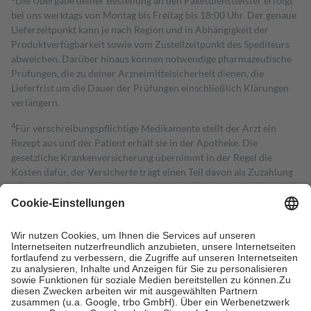
Die Übergabe deiner Bestellung an den Paketdienstleister erfolgt
bei uns werktags von Montag bis Freitag bis 18:00 Uhr. Der genaue
Lieferzeitpunkt kann je nach Region und in Abhängigkeit der
Produktverfügbarkeit sowie vom Zustellzeitpunkt des Spediteurs
abweichen. Darüber hinaus können notwendige pharmazeutische
Prüfungen, die zu deiner Arzneimittelsicherheit dienen, die
Lieferfrist um die Dauer der Prüfungen einschließlich Klärungen
verlängern.
4
Für verschreibungspflichtige Medikamente stellt der Arzt ein
Rezept aus und der Patient erhält sie in der Apotheke. Die
gesetzliche Krankenversicherung übernimmt in der Regel die
Kosten dafür, der Versicherte trägt einen Teil davon als Zuzahlung
mit.
Grundsätzlich leisten Mitglieder Zuzahlungen in Höhe von zehn
Prozent des Abgabepreises,
mindestens
jedoch
fünf Euro
und
höchstens zehn Euro.
Es sind jedoch nie mehr als die tatsächlichen
Kosten der Leistung zu entrichten.
Diese Regeln gelten grundsätzlich auch für Online-Apotheken.
Bei Heilmitteln und häuslicher Krankenpflege beträgt die
Zuzahlung zehn Prozent der Kosten sowie zehn Euro je
Verordnung.