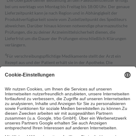
Die Übergabe deiner Bestellung an den Paketdienstleister erfolgt
bei uns werktags von Montag bis Freitag bis 18:00 Uhr. Der genaue
Lieferzeitpunkt kann je nach Region und in Abhängigkeit der
Produktverfügbarkeit sowie vom Zustellzeitpunkt des Spediteurs
abweichen. Darüber hinaus können notwendige pharmazeutische
Prüfungen, die zu deiner Arzneimittelsicherheit dienen, die
Lieferfrist um die Dauer der Prüfungen einschließlich Klärungen
verlängern.
4
Für verschreibungspflichtige Medikamente stellt der Arzt ein
Rezept aus und der Patient erhält sie in der Apotheke. Die
gesetzliche Krankenversicherung übernimmt in der Regel die
Kosten dafür, der Versicherte trägt einen Teil davon als Zuzahlung
mit.
Grundsätzlich leisten Mitglieder Zuzahlungen in Höhe von zehn
Prozent des Abgabepreises,
mindestens
jedoch
fünf Euro
und
höchstens zehn Euro.
Es sind jedoch nie mehr als die tatsächlichen
Kosten der Leistung zu entrichten.
Diese Regeln gelten grundsätzlich auch für Online-Apotheken.
Bei Heilmitteln und häuslicher Krankenpflege beträgt die
Zuzahlung zehn Prozent der Kosten sowie zehn Euro je
Verordnung.