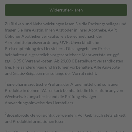
Widerruf erklären
Zu Risiken und Nebenwirkungen lesen Sie die Packungsbeilage und
fragen Sie Ihre Ärztin, Ihren Arzt oder in Ihrer Apotheke. AVP:
Üblicher Apothekenverkaufspreis berechnet nach der
Arzneimittelpreisverordnung. UVP: Unverbindliche
Preisempfehlung des Herstellers. Die angegebenen Preise
beinhalten die gesetzlich vorgeschriebene Mehrwertsteuer, ggf.
zzgl. 3,95 € Versandkosten. Ab 29,00 € Bestell­wert versand­kosten­
frei. Preisänderungen und Irrtümer vorbehalten. Alle Angebote
und Gratis-Beigaben nur solange der Vorrat reicht.
1
Eine pharmazeutische Prüfung der Arzneimittel und sonstigen
Produkte in deinem Warenkorb beinhaltet die Durchführung von
Wechselwirkungschecks und die Prüfung etwaiger
Anwendungshinweise des Herstellers.
2
Biozidprodukte
vorsichtig verwenden. Vor Gebrauch stets Etikett
und Produktinformationen lesen.
3