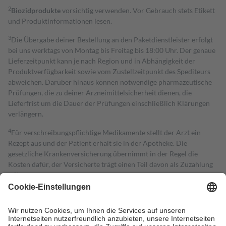
2
Biozidprodukte
vorsichtig verwenden. Vor Gebrauch stets Etikett
und Produktinformationen lesen.
3
Die Übergabe deiner Bestellung an den Paketdienstleister erfolgt
bei uns werktags von Montag bis Freitag bis 18:00 Uhr. Der genaue
Lieferzeitpunkt kann je nach Region und in Abhängigkeit der
Produktverfügbarkeit sowie vom Zustellzeitpunkt des Spediteurs
abweichen. Darüber hinaus können notwendige pharmazeutische
Prüfungen, die zu deiner Arzneimittelsicherheit dienen, die
Lieferfrist um die Dauer der Prüfungen einschließlich Klärungen
verlängern.
4
Für verschreibungspflichtige Medikamente stellt der Arzt ein
Rezept aus und der Patient erhält sie in der Apotheke. Die
gesetzliche Krankenversicherung übernimmt in der Regel die
Kosten dafür, der Versicherte trägt einen Teil davon als Zuzahlung
mit.
Grundsätzlich leisten Mitglieder Zuzahlungen in Höhe von zehn
Prozent des Abgabepreises,
mindestens
jedoch
fünf Euro
und
höchstens zehn Euro.
Es sind jedoch nie mehr als die tatsächlichen
Kosten der Leistung zu entrichten.