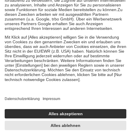
Diese Regeln gelten grundsätzlich auch für Online-Apotheken.
Bei Heilmitteln und häuslicher Krankenpflege beträgt die
Zuzahlung zehn Prozent der Kosten sowie zehn Euro je
Verordnung.
Um das Engagement der Versicherten für ihre eigene Gesundheit zu
stärken und die besondere Stellung der Familie zu unterstützen,
fallen
keine Zuzahlungen
an bei:
• Kindern und Jugendlichen bis zum vollendeten 18. Lebensjahr
mit Ausnahme der Fahrkosten
• Untersuchungen zur Vorsorge und Früherkennung, die von der
GKV getragen werden
• empfohlenen Schutzimpfungen
• Harn- und Blutteststreifen
Wir nutzen Trusted Shops als unabhängigen Dienstleister für die
Einholung von Bewertungen. Trusted Shops hat Maßnahmen
getroffen, um sicherzustellen, dass es sich um echte Bewertungen
handelt. Mehr Informationen findest du hier:
https://help.etrusted.com/hc/de/articles/4419944605341
Einige Bilder und Inhalte wurden unter Zuhilfenahme künstlicher
Intelligenz erstellt.