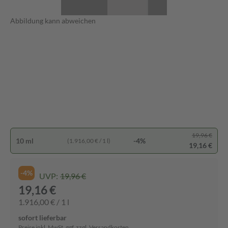
Abbildung kann abweichen
19,96 €
10 ml
-4%
(1.916,00 € / 1 l)
19,16 €
-4%
UVP:
19,96 €
19,16 €
1.916,00 € / 1 l
sofort lieferbar
Preise inkl. MwSt. ggf. zzgl. Versandkosten