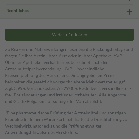
Rechtliches
Widerruf erklären
Zu Risiken und Nebenwirkungen lesen Sie die Packungsbeilage und
fragen Sie Ihre Ärztin, Ihren Arzt oder in Ihrer Apotheke. AVP:
Üblicher Apothekenverkaufspreis berechnet nach der
Arzneimittelpreisverordnung. UVP: Unverbindliche
Preisempfehlung des Herstellers. Die angegebenen Preise
beinhalten die gesetzlich vorgeschriebene Mehrwertsteuer, ggf.
zzgl. 3,95 € Versandkosten. Ab 29,00 € Bestell­wert versand­kosten­
frei. Preisänderungen und Irrtümer vorbehalten. Alle Angebote
und Gratis-Beigaben nur solange der Vorrat reicht.
1
Eine pharmazeutische Prüfung der Arzneimittel und sonstigen
Produkte in deinem Warenkorb beinhaltet die Durchführung von
Wechselwirkungschecks und die Prüfung etwaiger
Anwendungshinweise des Herstellers.