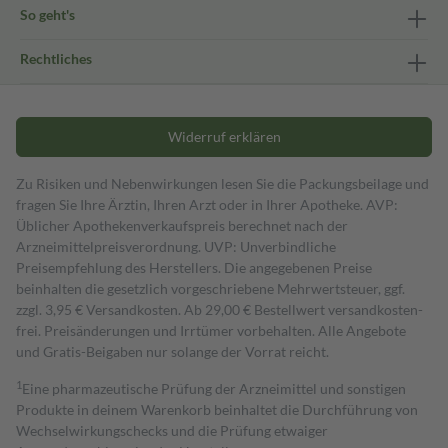
So geht's
Rechtliches
Widerruf erklären
Zu Risiken und Nebenwirkungen lesen Sie die Packungsbeilage und
fragen Sie Ihre Ärztin, Ihren Arzt oder in Ihrer Apotheke. AVP:
Üblicher Apothekenverkaufspreis berechnet nach der
Arzneimittelpreisverordnung. UVP: Unverbindliche
Preisempfehlung des Herstellers. Die angegebenen Preise
beinhalten die gesetzlich vorgeschriebene Mehrwertsteuer, ggf.
zzgl. 3,95 € Versandkosten. Ab 29,00 € Bestell­wert versand­kosten­
frei. Preisänderungen und Irrtümer vorbehalten. Alle Angebote
und Gratis-Beigaben nur solange der Vorrat reicht.
1
Eine pharmazeutische Prüfung der Arzneimittel und sonstigen
Produkte in deinem Warenkorb beinhaltet die Durchführung von
Wechselwirkungschecks und die Prüfung etwaiger