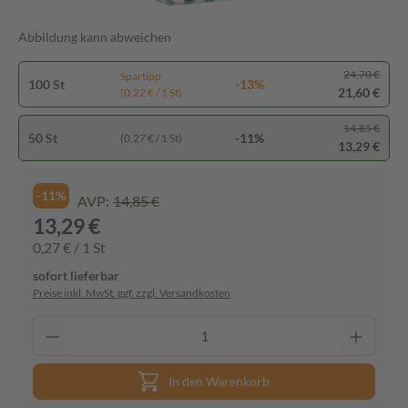
Abbildung kann abweichen
24,70 €
Spartipp
100 St
-13%
21,60 €
(0,22 € / 1 St)
14,85 €
50 St
-11%
(0,27 € / 1 St)
13,29 €
-11%
AVP:
14,85 €
13,29 €
0,27 € / 1 St
sofort lieferbar
Preise inkl. MwSt. ggf. zzgl. Versandkosten
In den Warenkorb