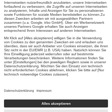
Kosten der Leistung zu entrichten.
Diese Regeln gelten grundsätzlich auch für Online-Apotheken.
Bei Heilmitteln und häuslicher Krankenpflege beträgt die
Zuzahlung zehn Prozent der Kosten sowie zehn Euro je
Verordnung.
Um das Engagement der Versicherten für ihre eigene Gesundheit zu
stärken und die besondere Stellung der Familie zu unterstützen,
fallen
keine Zuzahlungen
an bei:
• Kindern und Jugendlichen bis zum vollendeten 18. Lebensjahr
mit Ausnahme der Fahrkosten
• Untersuchungen zur Vorsorge und Früherkennung, die von der
GKV getragen werden
• empfohlenen Schutzimpfungen
• Harn- und Blutteststreifen
Wir nutzen Trusted Shops als unabhängigen Dienstleister für die
Einholung von Bewertungen. Trusted Shops hat Maßnahmen
getroffen, um sicherzustellen, dass es sich um echte Bewertungen
handelt. Mehr Informationen findest du hier:
https://help.etrusted.com/hc/de/articles/4419944605341
Einige Bilder und Inhalte wurden unter Zuhilfenahme künstlicher