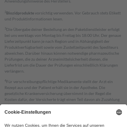
Anwendungshinweise des Herstellers.
2
Biozidprodukte
vorsichtig verwenden. Vor Gebrauch stets Etikett
und Produktinformationen lesen.
3
Die Übergabe deiner Bestellung an den Paketdienstleister erfolgt
bei uns werktags von Montag bis Freitag bis 18:00 Uhr. Der genaue
Lieferzeitpunkt kann je nach Region und in Abhängigkeit der
Produktverfügbarkeit sowie vom Zustellzeitpunkt des Spediteurs
abweichen. Darüber hinaus können notwendige pharmazeutische
Prüfungen, die zu deiner Arzneimittelsicherheit dienen, die
Lieferfrist um die Dauer der Prüfungen einschließlich Klärungen
verlängern.
4
Für verschreibungspflichtige Medikamente stellt der Arzt ein
Rezept aus und der Patient erhält sie in der Apotheke. Die
gesetzliche Krankenversicherung übernimmt in der Regel die
Kosten dafür, der Versicherte trägt einen Teil davon als Zuzahlung
mit.
Grundsätzlich leisten Mitglieder Zuzahlungen in Höhe von zehn
Prozent des Abgabepreises,
mindestens
jedoch
fünf Euro
und
höchstens zehn Euro.
Es sind jedoch nie mehr als die tatsächlichen