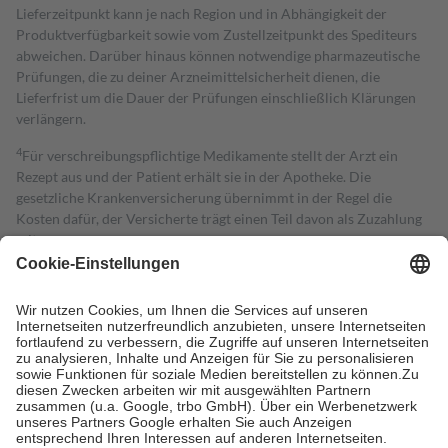
Lieferzeitpunkt kann je nach Region und in Abhängigkeit der
Produktverfügbarkeit sowie vom Zustellzeitpunkt des Spediteurs
abweichen. Darüber hinaus können notwendige pharmazeutische
Prüfungen, die zu deiner Arzneimittelsicherheit dienen, die
Lieferfrist um die Dauer der Prüfungen einschließlich Klärungen
verlängern.
4
Für verschreibungspflichtige Medikamente stellt der Arzt ein
Rezept aus und der Patient erhält sie in der Apotheke. Die
gesetzliche Krankenversicherung übernimmt in der Regel die
Kosten dafür, der Versicherte trägt einen Teil davon als Zuzahlung
mit.
Grundsätzlich leisten Mitglieder Zuzahlungen in Höhe von zehn
Prozent des Abgabepreises,
mindestens
jedoch
fünf Euro
und
höchstens zehn Euro.
Es sind jedoch nie mehr als die tatsächlichen
Kosten der Leistung zu entrichten.
Diese Regeln gelten grundsätzlich auch für Online-Apotheken.
Bei Heilmitteln und häuslicher Krankenpflege beträgt die
Zuzahlung zehn Prozent der Kosten sowie zehn Euro je
Verordnung.
Um das Engagement der Versicherten für ihre eigene Gesundheit zu