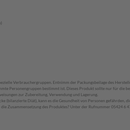
e)
spezielle Verbrauchergruppen. Entnimm der Packungsbeilage des Herstell
timmte Personengruppen bestimmt ist. Dieses Produkt sollte nur für die
nweisungen zur Zubereitung, Verwendung und Lagerung.
ke (bilanzierte Diät), kann es die Gesundheit von Personen gefährden, d
er die Zusammensetzung des Produktes? Unter der Rufnummer 05424 6 47