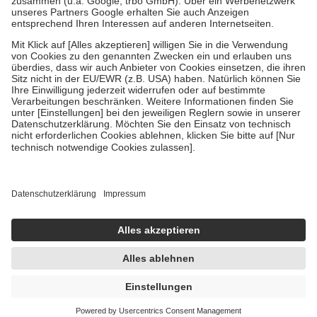
Verordnung.
Um das Engagement der Versicherten für ihre eigene Gesundheit zu
stärken und die besondere Stellung der Familie zu unterstützen,
fallen
keine Zuzahlungen
an bei:
• Kindern und Jugendlichen bis zum vollendeten 18. Lebensjahr
mit Ausnahme der Fahrkosten
• Untersuchungen zur Vorsorge und Früherkennung, die von der
GKV getragen werden
• empfohlenen Schutzimpfungen
• Harn- und Blutteststreifen
Wir nutzen Trusted Shops als unabhängigen Dienstleister für die
Einholung von Bewertungen. Trusted Shops hat Maßnahmen
getroffen, um sicherzustellen, dass es sich um echte Bewertungen
handelt. Mehr Informationen findest du hier:
https://help.etrusted.com/hc/de/articles/4419944605341
Einige Bilder und Inhalte wurden unter Zuhilfenahme künstlicher
Intelligenz erstellt.
UVP:
26,25 €
18,76 €