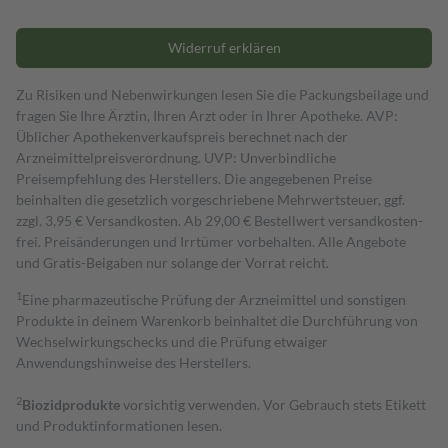
Widerruf erklären
Zu Risiken und Nebenwirkungen lesen Sie die Packungsbeilage und
fragen Sie Ihre Ärztin, Ihren Arzt oder in Ihrer Apotheke. AVP:
Üblicher Apothekenverkaufspreis berechnet nach der
Arzneimittelpreisverordnung. UVP: Unverbindliche
Preisempfehlung des Herstellers. Die angegebenen Preise
beinhalten die gesetzlich vorgeschriebene Mehrwertsteuer, ggf.
zzgl. 3,95 € Versandkosten. Ab 29,00 € Bestell­wert versand­kosten­
frei. Preisänderungen und Irrtümer vorbehalten. Alle Angebote
und Gratis-Beigaben nur solange der Vorrat reicht.
1
Eine pharmazeutische Prüfung der Arzneimittel und sonstigen
Produkte in deinem Warenkorb beinhaltet die Durchführung von
Wechselwirkungschecks und die Prüfung etwaiger
Anwendungshinweise des Herstellers.
2
Biozidprodukte
vorsichtig verwenden. Vor Gebrauch stets Etikett
und Produktinformationen lesen.