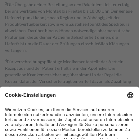
3
Die Übergabe deiner Bestellung an den Paketdienstleister erfolgt
bei uns werktags von Montag bis Freitag bis 18:00 Uhr. Der genaue
Lieferzeitpunkt kann je nach Region und in Abhängigkeit der
Produktverfügbarkeit sowie vom Zustellzeitpunkt des Spediteurs
abweichen. Darüber hinaus können notwendige pharmazeutische
Prüfungen, die zu deiner Arzneimittelsicherheit dienen, die
Lieferfrist um die Dauer der Prüfungen einschließlich Klärungen
verlängern.
4
Für verschreibungspflichtige Medikamente stellt der Arzt ein
Rezept aus und der Patient erhält sie in der Apotheke. Die
gesetzliche Krankenversicherung übernimmt in der Regel die
Kosten dafür, der Versicherte trägt einen Teil davon als Zuzahlung
mit.
Grundsätzlich leisten Mitglieder Zuzahlungen in Höhe von zehn
Prozent des Abgabepreises,
mindestens
jedoch
fünf Euro
und
höchstens zehn Euro.
Es sind jedoch nie mehr als die tatsächlichen
Kosten der Leistung zu entrichten.
Diese Regeln gelten grundsätzlich auch für Online-Apotheken.
Bei Heilmitteln und häuslicher Krankenpflege beträgt die
Zuzahlung zehn Prozent der Kosten sowie zehn Euro je