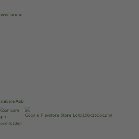
Bewerte uns
Sanicare App