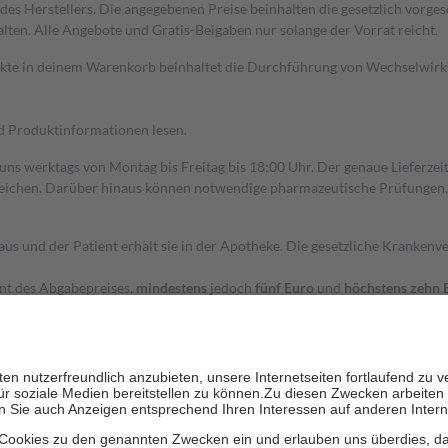
s Herstellers. Die angegebenen Preise beinhalten die gesetzlich vorgesc
alten. Alle Angebote und Gratis-Beigaben nur solange der Vorrat reicht.
dukte in deinem Warenkorb beinhaltet die Durchführung von Wechselwir
nd Produktinformationen lesen.
 uns werktags von Montag bis Freitag bis 18:00 Uhr. Der genaue Lieferze
ichen. Darüber hinaus können notwendige pharmazeutische Prüfungen, die
aus und der Patient erhält sie in der Apotheke. Die gesetzliche Krankenv
ent des Abgabepreises,
mindestens
jedoch
fünf Euro
und
höchstens zehn 
zehn Prozent der Kosten sowie zehn Euro je Verordnung.
rken und die besondere Stellung der Familie zu unterstützen, fallen
kein
 Ausnahme der Fahrkosten
 getragen werden