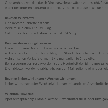
Orangenhaut, werden durch Bindegewebsschwäche verursacht. Revoten
in der besonderen Konzentration Trit. D4 aufbereitet sind. So kan
Revoten Wirkstoffe
Eine Revoten Tablette enthält:
Acidum silicicum Trit. D4 5 mg
Calcium carbonicum Hahnemanni Trit. D4 5 mg
Revoten Anwendungshinweise
Die empfohlene Dosis für Erwachsene beträgt bei:
• akuten Zuständen alle halbe bis ganze Stunde, höchstens 6 mal täglich
• chronischen Verlaufsformen 1 – 3 mal täglich je 1 Tablette.
Bei Besserung der Beschwerden ist die Häufigkeit der Einnahme zu re
Die Tabletten werden unabhängig von den Mahlzeiten und mit ausrei
Revoten Nebenwirkungen / Wechselwirkungen
Nebenwirkungen oder Wechselwirkungen mit anderen Arzneimitteln s
Wichtige Hinweise:
Apothekenpflichtig. Enthält Laktose. Arzneimittel für Kinder unzugä