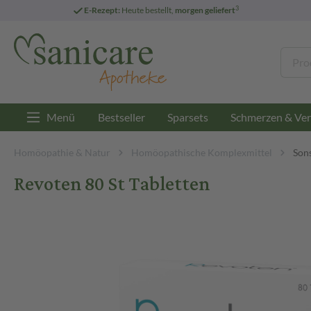
3
E-Rezept:
Heute bestellt,
morgen geliefert
Menü
Bestseller
Sparsets
Schmerzen & Ver
Homöopathie & Natur
Homöopathische Komplexmittel
Son
Revoten 80 St Tabletten