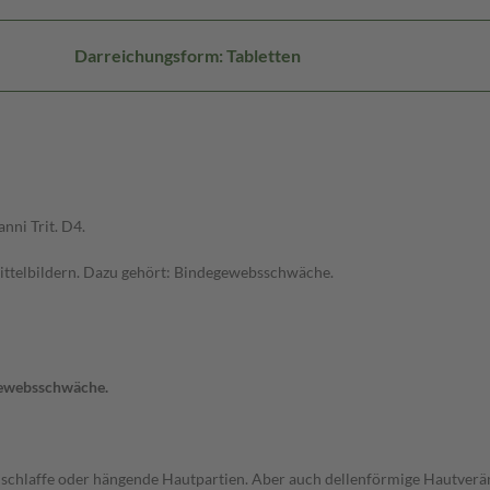
Darreichungsform: Tabletten
ni Trit. D4.
telbildern. Dazu gehört: Bindegewebsschwäche.
egewebsschwäche.
, schlaffe oder hängende Hautpartien. Aber auch dellenförmige Hautverä