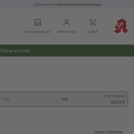
persönliche
pharmazeutische Beratung
Rezept einlösen
Mein Konto
0,00 €
Deine Vorteile
UVP:
54,99 €
-5%
/ 1 St)
52,11 €
sofort lieferbar