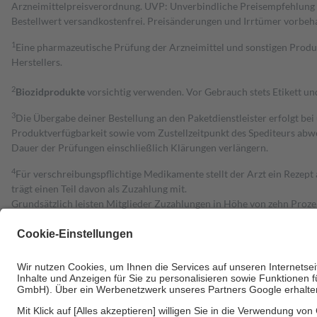
Arzneimittelpreisverordnung. UVP: Unverbindliche Preisempfehlung de
Bestell­wert versand­kosten­frei. Preisänderungen und Irrtümer vorbeh
1
Eine pharmazeutische Prüfung der Arzneimittel und sonstigen Pro
Herstellers.
2
Biozidprodukte
vorsichtig verwenden. Vor Gebrauch stets Etikett u
3
Die Übergabe deiner Bestellung an den Paketdienstleister erfolgt bei
Produktverfügbarkeit sowie vom Zustellzeitpunkt des Spediteurs abwe
Dauer der Prüfungen einschließlich Klärungen verlängern.
4
Für verschreibungspflichtige Medikamente stellt der Arzt ein Rezept 
trägt einen Teil davon als Zuzahlung mit.
Grundsätzlich leisten Mitglieder Zuzahlungen in Höhe von zehn Proz
zu entrichten.
Diese Regeln gelten grundsätzlich auch für Online-Apotheken.
Bei Heilmitteln und häuslicher Krankenpflege beträgt die Zuzahlung 
Um das Engagement der Versicherten für ihre eigene Gesundheit zu stä
• Kindern und Jugendlichen bis zum vollendeten 18. Lebensjahr mit
• Untersuchungen zur Vorsorge und Früherkennung, die von der GKV
• empfohlenen Schutzimpfungen