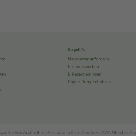
e
So geht's
nto
Newsletter anfordern
Freunde werben
gen
E-Rezept einlösen
Papier Rezept einlösen
g
gen Sie Ihre Ärztin, Ihren Arzt oder in Ihrer Apotheke. AVP: Üblicher A