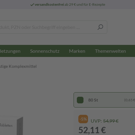
versandkostenfrei
ab 29 € und für E-Rezepte
letzungen
Sonnenschutz
Marken
Themenwelten
stige Komplexmittel
80 St
(0,65 € 
-5%
UVP:
54,99 €
52,11 €