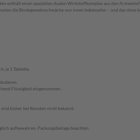
 enthält einen speziellen dualen Wirkstoffkomplex aus den Arzneistof
n Revoten die Bindegewebsschwäche von innen bekämpfen – und das ohne
, je 1 Tablette.
duzieren.
chend Flüssigkeit eingenommen.
ind bisher bei Revoten nicht bekannt.
nglich aufbewahren. Packungsbeilage beachten.