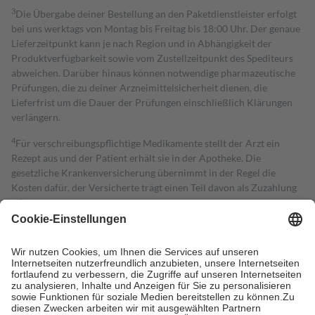
3
Die Übergabe deiner Bestellung an den Paketdienstleister erfolgt
bei uns werktags von Montag bis Freitag bis 18:00 Uhr. Der genaue
Lieferzeitpunkt kann je nach Region und in Abhängigkeit der
Produktverfügbarkeit sowie vom Zustellzeitpunkt des Spediteurs
abweichen. Darüber hinaus können notwendige pharmazeutische
Prüfungen, die zu deiner Arzneimittelsicherheit dienen, die
Lieferfrist um die Dauer der Prüfungen einschließlich Klärungen
verlängern.
4
Für verschreibungspflichtige Medikamente stellt der Arzt ein
Rezept aus und der Patient erhält sie in der Apotheke. Die
gesetzliche Krankenversicherung übernimmt in der Regel die
Kosten dafür, der Versicherte trägt einen Teil davon als Zuzahlung
mit.
Grundsätzlich leisten Mitglieder Zuzahlungen in Höhe von zehn
Prozent des Abgabepreises,
mindestens
jedoch
fünf Euro
und
höchstens zehn Euro.
Es sind jedoch nie mehr als die tatsächlichen
Kosten der Leistung zu entrichten.
Diese Regeln gelten grundsätzlich auch für Online-Apotheken.
Bei Heilmitteln und häuslicher Krankenpflege beträgt die
Zuzahlung zehn Prozent der Kosten sowie zehn Euro je