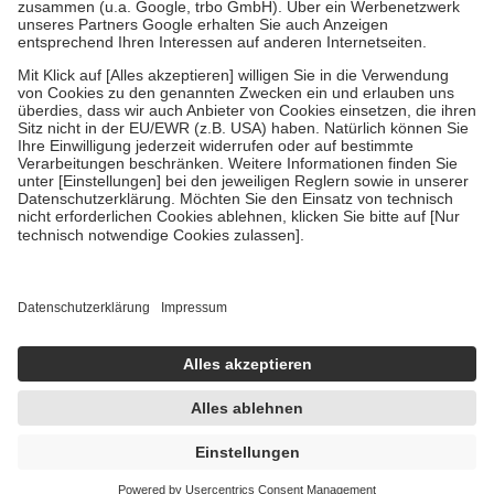
Verordnung.
Um das Engagement der Versicherten für ihre eigene Gesundheit zu
stärken und die besondere Stellung der Familie zu unterstützen,
fallen
keine Zuzahlungen
an bei:
• Kindern und Jugendlichen bis zum vollendeten 18. Lebensjahr
mit Ausnahme der Fahrkosten
• Untersuchungen zur Vorsorge und Früherkennung, die von der
GKV getragen werden
• empfohlenen Schutzimpfungen
• Harn- und Blutteststreifen
Wir nutzen Trusted Shops als unabhängigen Dienstleister für die
Einholung von Bewertungen. Trusted Shops hat Maßnahmen
getroffen, um sicherzustellen, dass es sich um echte Bewertungen
handelt. Mehr Informationen findest du hier:
https://help.etrusted.com/hc/de/articles/4419944605341
Einige Bilder und Inhalte wurden unter Zuhilfenahme künstlicher
Intelligenz erstellt.
AVP:
21,52 €
19,95 €