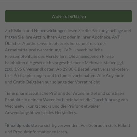
Widerruf erklären
Zu Risiken und Nebenwirkungen lesen Sie die Packungsbeilage und
fragen Sie Ihre Ärztin, Ihren Arzt oder in Ihrer Apotheke. AVP:
Üblicher Apothekenverkaufspreis berechnet nach der
Arzneimittelpreisverordnung. UVP: Unverbindliche
Preisempfehlung des Herstellers. Die angegebenen Preise
beinhalten die gesetzlich vorgeschriebene Mehrwertsteuer, ggf.
zzgl. 3,95 € Versandkosten. Ab 29,00 € Bestell­wert versand­kosten­
frei. Preisänderungen und Irrtümer vorbehalten. Alle Angebote
und Gratis-Beigaben nur solange der Vorrat reicht.
1
Eine pharmazeutische Prüfung der Arzneimittel und sonstigen
Produkte in deinem Warenkorb beinhaltet die Durchführung von
Wechselwirkungschecks und die Prüfung etwaiger
Anwendungshinweise des Herstellers.
2
Biozidprodukte
vorsichtig verwenden. Vor Gebrauch stets Etikett
und Produktinformationen lesen.