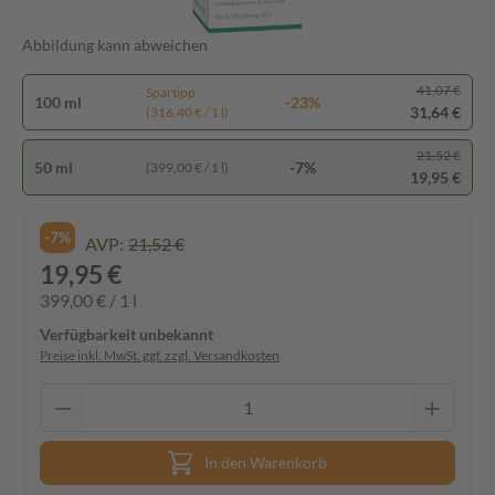
Abbildung kann abweichen
41,07 €
Spartipp
100 ml
-23%
31,64 €
(316,40 € / 1 l)
21,52 €
50 ml
-7%
(399,00 € / 1 l)
19,95 €
-7%
AVP:
21,52 €
19,95 €
399,00 € / 1 l
Verfügbarkeit unbekannt
Preise inkl. MwSt. ggf. zzgl. Versandkosten
In den Warenkorb