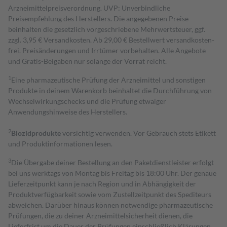
Arzneimittelpreisverordnung. UVP: Unverbindliche
Preisempfehlung des Herstellers. Die angegebenen Preise
beinhalten die gesetzlich vorgeschriebene Mehrwertsteuer, ggf.
zzgl. 3,95 € Versandkosten. Ab 29,00 € Bestell­wert versand­kosten­
frei. Preisänderungen und Irrtümer vorbehalten. Alle Angebote
und Gratis-Beigaben nur solange der Vorrat reicht.
1
Eine pharmazeutische Prüfung der Arzneimittel und sonstigen
Produkte in deinem Warenkorb beinhaltet die Durchführung von
Wechselwirkungschecks und die Prüfung etwaiger
Anwendungshinweise des Herstellers.
2
Biozidprodukte
vorsichtig verwenden. Vor Gebrauch stets Etikett
und Produktinformationen lesen.
3
Die Übergabe deiner Bestellung an den Paketdienstleister erfolgt
bei uns werktags von Montag bis Freitag bis 18:00 Uhr. Der genaue
Lieferzeitpunkt kann je nach Region und in Abhängigkeit der
Produktverfügbarkeit sowie vom Zustellzeitpunkt des Spediteurs
abweichen. Darüber hinaus können notwendige pharmazeutische
Prüfungen, die zu deiner Arzneimittelsicherheit dienen, die
Lieferfrist um die Dauer der Prüfungen einschließlich Klärungen