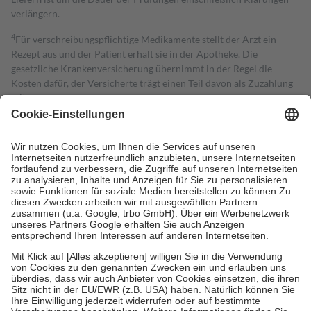
verlängern.
4
Für verschreibungspflichtige Medikamente stellt der Arzt ein
Rezept aus und der Patient erhält sie in der Apotheke. Die
gesetzliche Krankenversicherung übernimmt in der Regel die
Kosten dafür, der Versicherte trägt einen Teil davon als Zuzahlung
mit.
Grundsätzlich leisten Mitglieder Zuzahlungen in Höhe von zehn
Prozent des Abgabepreises,
mindestens
jedoch
fünf Euro
und
höchstens zehn Euro.
Es sind jedoch nie mehr als die tatsächlichen
Kosten der Leistung zu entrichten.
Diese Regeln gelten grundsätzlich auch für Online-Apotheken.
Bei Heilmitteln und häuslicher Krankenpflege beträgt die
Zuzahlung zehn Prozent der Kosten sowie zehn Euro je
Verordnung.
Um das Engagement der Versicherten für ihre eigene Gesundheit zu
stärken und die besondere Stellung der Familie zu unterstützen,
fallen
keine Zuzahlungen
an bei:
• Kindern und Jugendlichen bis zum vollendeten 18. Lebensjahr
mit Ausnahme der Fahrkosten
• Untersuchungen zur Vorsorge und Früherkennung, die von der