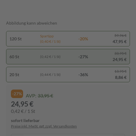
Abbildung kann abweichen
59,96 €
Spartipp
120 St
-20%
47,95 €
(0,40 € / 1 St)
33,95 €
60 St
-27%
(0,42 € / 1 St)
24,95 €
13,95 €
20 St
-36%
(0,44 € / 1 St)
8,86 €
-27%
AVP:
33,95 €
24,95 €
0,42 € / 1 St
sofort lieferbar
Preise inkl. MwSt. ggf. zzgl. Versandkosten