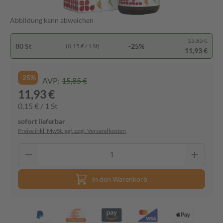
Abbildung kann abweichen
15,85 €
80 St
-25%
(0,15 € / 1 St)
11,93 €
-25%
AVP:
15,85 €
11,93 €
0,15 € / 1 St
sofort lieferbar
Preise inkl. MwSt. ggf. zzgl. Versandkosten
In den Warenkorb