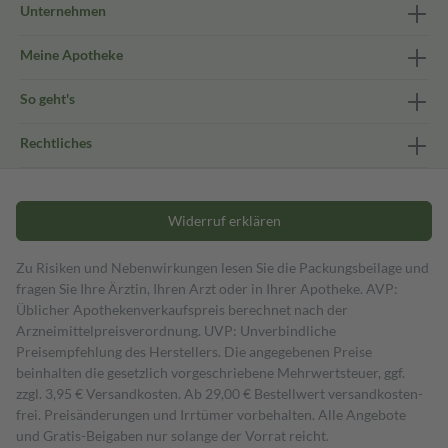
Unternehmen
Meine Apotheke
So geht's
Rechtliches
Widerruf erklären
Zu Risiken und Nebenwirkungen lesen Sie die Packungsbeilage und
fragen Sie Ihre Ärztin, Ihren Arzt oder in Ihrer Apotheke. AVP:
Üblicher Apothekenverkaufspreis berechnet nach der
Arzneimittelpreisverordnung. UVP: Unverbindliche
Preisempfehlung des Herstellers. Die angegebenen Preise
beinhalten die gesetzlich vorgeschriebene Mehrwertsteuer, ggf.
zzgl. 3,95 € Versandkosten. Ab 29,00 € Bestell­wert versand­kosten­
frei. Preisänderungen und Irrtümer vorbehalten. Alle Angebote
und Gratis-Beigaben nur solange der Vorrat reicht.