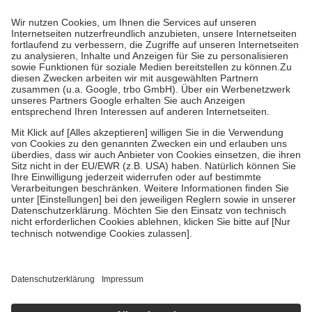
mit.
Grundsätzlich leisten Mitglieder Zuzahlungen in Höhe von zehn
Prozent des Abgabepreises,
mindestens
jedoch
fünf Euro
und
höchstens zehn Euro.
Es sind jedoch nie mehr als die tatsächlichen
Kosten der Leistung zu entrichten.
Diese Regeln gelten grundsätzlich auch für Online-Apotheken.
Bei Heilmitteln und häuslicher Krankenpflege beträgt die
Zuzahlung zehn Prozent der Kosten sowie zehn Euro je
Verordnung.
Um das Engagement der Versicherten für ihre eigene Gesundheit zu
stärken und die besondere Stellung der Familie zu unterstützen,
fallen
keine Zuzahlungen
an bei:
• Kindern und Jugendlichen bis zum vollendeten 18. Lebensjahr
mit Ausnahme der Fahrkosten
• Untersuchungen zur Vorsorge und Früherkennung, die von der
GKV getragen werden
• empfohlenen Schutzimpfungen
• Harn- und Blutteststreifen
Wir nutzen Trusted Shops als unabhängigen Dienstleister für die
Einholung von Bewertungen. Trusted Shops hat Maßnahmen
getroffen, um sicherzustellen, dass es sich um echte Bewertungen