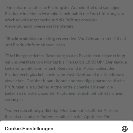
1
Eine pharmazeutische Prüfung der Arzneimittel und sonstigen
Produkte in deinem Warenkorb beinhaltet die Durchführung von
Wechselwirkungschecks und die Prüfung etwaiger
Anwendungshinweise des Herstellers.
2
Biozidprodukte
vorsichtig verwenden. Vor Gebrauch stets Etikett
und Produktinformationen lesen.
3
Die Übergabe deiner Bestellung an den Paketdienstleister erfolgt
bei uns werktags von Montag bis Freitag bis 18:00 Uhr. Der genaue
Lieferzeitpunkt kann je nach Region und in Abhängigkeit der
Produktverfügbarkeit sowie vom Zustellzeitpunkt des Spediteurs
abweichen. Darüber hinaus können notwendige pharmazeutische
Prüfungen, die zu deiner Arzneimittelsicherheit dienen, die
Lieferfrist um die Dauer der Prüfungen einschließlich Klärungen
verlängern.
4
Für verschreibungspflichtige Medikamente stellt der Arzt ein
Rezept aus und der Patient erhält sie in der Apotheke. Die
gesetzliche Krankenversicherung übernimmt in der Regel die
Kosten dafür, der Versicherte trägt einen Teil davon als Zuzahlung