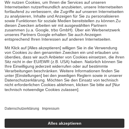
höchstens zehn Euro.
Es sind jedoch nie mehr als die tatsächlichen
Kosten der Leistung zu entrichten.
Diese Regeln gelten grundsätzlich auch für Online-Apotheken.
Bei Heilmitteln und häuslicher Krankenpflege beträgt die
Zuzahlung zehn Prozent der Kosten sowie zehn Euro je
Verordnung.
Um das Engagement der Versicherten für ihre eigene Gesundheit zu
stärken und die besondere Stellung der Familie zu unterstützen,
fallen
keine Zuzahlungen
an bei:
• Kindern und Jugendlichen bis zum vollendeten 18. Lebensjahr
mit Ausnahme der Fahrkosten
• Untersuchungen zur Vorsorge und Früherkennung, die von der
GKV getragen werden
• empfohlenen Schutzimpfungen
• Harn- und Blutteststreifen
Wir nutzen Trusted Shops als unabhängigen Dienstleister für die
Einholung von Bewertungen. Trusted Shops hat Maßnahmen
getroffen, um sicherzustellen, dass es sich um echte Bewertungen
handelt. Mehr Informationen findest du hier:
https://help.etrusted.com/hc/de/articles/4419944605341