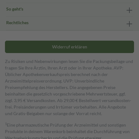
So geht's
Rechtliches
Widerruf erklären
Zu Risiken und Nebenwirkungen lesen Sie die Packungsbeilage und
fragen Sie Ihre Ärztin, Ihren Arzt oder in Ihrer Apotheke. AVP:
Üblicher Apothekenverkaufspreis berechnet nach der
Arzneimittelpreisverordnung. UVP: Unverbindliche
Preisempfehlung des Herstellers. Die angegebenen Preise
beinhalten die gesetzlich vorgeschriebene Mehrwertsteuer, ggf.
zzgl. 3,95 € Versandkosten. Ab 29,00 € Bestell­wert versand­kosten­
frei. Preisänderungen und Irrtümer vorbehalten. Alle Angebote
und Gratis-Beigaben nur solange der Vorrat reicht.
1
Eine pharmazeutische Prüfung der Arzneimittel und sonstigen
Produkte in deinem Warenkorb beinhaltet die Durchführung von
Wechselwirkungschecks und die Prüfung etwaiger