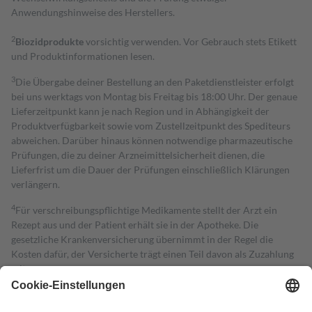
Anwendungshinweise des Herstellers.
2
Biozidprodukte
vorsichtig verwenden. Vor Gebrauch stets Etikett
und Produktinformationen lesen.
3
Die Übergabe deiner Bestellung an den Paketdienstleister erfolgt
bei uns werktags von Montag bis Freitag bis 18:00 Uhr. Der genaue
Lieferzeitpunkt kann je nach Region und in Abhängigkeit der
Produktverfügbarkeit sowie vom Zustellzeitpunkt des Spediteurs
abweichen. Darüber hinaus können notwendige pharmazeutische
Prüfungen, die zu deiner Arzneimittelsicherheit dienen, die
Lieferfrist um die Dauer der Prüfungen einschließlich Klärungen
verlängern.
4
Für verschreibungspflichtige Medikamente stellt der Arzt ein
Rezept aus und der Patient erhält sie in der Apotheke. Die
gesetzliche Krankenversicherung übernimmt in der Regel die
Kosten dafür, der Versicherte trägt einen Teil davon als Zuzahlung
mit.
Grundsätzlich leisten Mitglieder Zuzahlungen in Höhe von zehn
Prozent des Abgabepreises,
mindestens
jedoch
fünf Euro
und