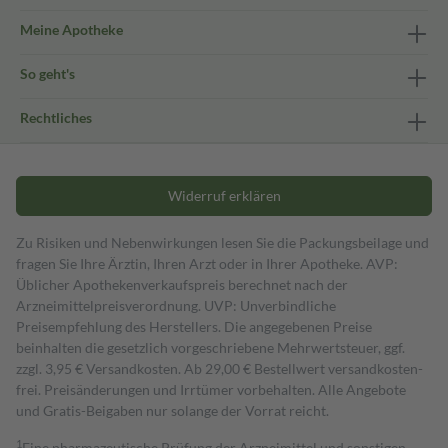
Meine Apotheke
So geht's
Rechtliches
Widerruf erklären
Zu Risiken und Nebenwirkungen lesen Sie die Packungsbeilage und
fragen Sie Ihre Ärztin, Ihren Arzt oder in Ihrer Apotheke. AVP:
Üblicher Apothekenverkaufspreis berechnet nach der
Arzneimittelpreisverordnung. UVP: Unverbindliche
Preisempfehlung des Herstellers. Die angegebenen Preise
beinhalten die gesetzlich vorgeschriebene Mehrwertsteuer, ggf.
zzgl. 3,95 € Versandkosten. Ab 29,00 € Bestell­wert versand­kosten­
frei. Preisänderungen und Irrtümer vorbehalten. Alle Angebote
und Gratis-Beigaben nur solange der Vorrat reicht.
1
Eine pharmazeutische Prüfung der Arzneimittel und sonstigen