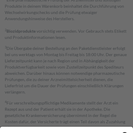
Produkte in deinem Warenkorb beinhaltet die Durchführung von
Wechselwirkungschecks und die Prüfung etwaiger
Anwendungshinweise des Herstellers.
2
Biozidprodukte
vorsichtig verwenden. Vor Gebrauch stets Etikett
und Produktinformationen lesen.
3
Die Übergabe deiner Bestellung an den Paketdienstleister erfolgt
bei uns werktags von Montag bis Freitag bis 18:00 Uhr. Der genaue
Lieferzeitpunkt kann je nach Region und in Abhängigkeit der
Produktverfügbarkeit sowie vom Zustellzeitpunkt des Spediteurs
abweichen. Darüber hinaus können notwendige pharmazeutische
Prüfungen, die zu deiner Arzneimittelsicherheit dienen, die
Lieferfrist um die Dauer der Prüfungen einschließlich Klärungen
verlängern.
4
Für verschreibungspflichtige Medikamente stellt der Arzt ein
Rezept aus und der Patient erhält sie in der Apotheke. Die
gesetzliche Krankenversicherung übernimmt in der Regel die
Kosten dafür, der Versicherte trägt einen Teil davon als Zuzahlung
mit.