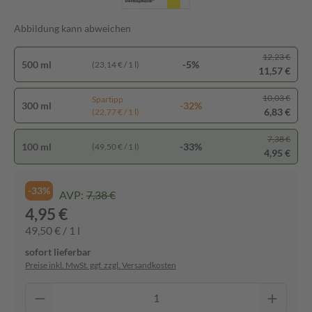
Abbildung kann abweichen
12,23 €
500 ml
-5%
(23,14 € / 1 l)
11,57 €
10,03 €
Spartipp
300 ml
-32%
6,83 €
(22,77 € / 1 l)
7,38 €
100 ml
-33%
(49,50 € / 1 l)
4,95 €
-33%
AVP:
7,38 €
4,95 €
49,50 € / 1 l
sofort lieferbar
Preise inkl. MwSt. ggf. zzgl. Versandkosten