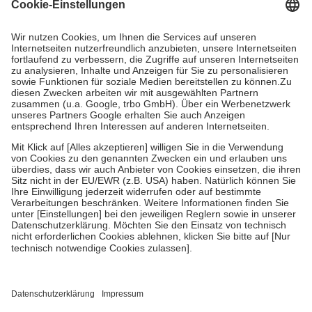
Grundsätzlich leisten Mitglieder Zuzahlungen in Höhe von zehn
Prozent des Abgabepreises,
mindestens
jedoch
fünf Euro
und
höchstens zehn Euro.
Es sind jedoch nie mehr als die tatsächlichen
Kosten der Leistung zu entrichten.
Diese Regeln gelten grundsätzlich auch für Online-Apotheken.
Bei Heilmitteln und häuslicher Krankenpflege beträgt die
Zuzahlung zehn Prozent der Kosten sowie zehn Euro je
Verordnung.
Um das Engagement der Versicherten für ihre eigene Gesundheit zu
stärken und die besondere Stellung der Familie zu unterstützen,
fallen
keine Zuzahlungen
an bei:
• Kindern und Jugendlichen bis zum vollendeten 18. Lebensjahr
mit Ausnahme der Fahrkosten
• Untersuchungen zur Vorsorge und Früherkennung, die von der
GKV getragen werden
• empfohlenen Schutzimpfungen
• Harn- und Blutteststreifen
Wir nutzen Trusted Shops als unabhängigen Dienstleister für die
Einholung von Bewertungen. Trusted Shops hat Maßnahmen
getroffen, um sicherzustellen, dass es sich um echte Bewertungen
handelt. Mehr Informationen findest du hier: