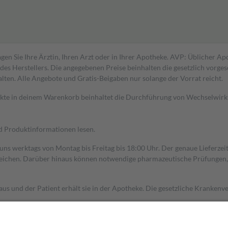
gen Sie Ihre Ärztin, Ihren Arzt oder in Ihrer Apotheke. AVP: Üblicher A
s Herstellers. Die angegebenen Preise beinhalten die gesetzlich vorgesc
alten. Alle Angebote und Gratis-Beigaben nur solange der Vorrat reicht.
dukte in deinem Warenkorb beinhaltet die Durchführung von Wechselwir
nd Produktinformationen lesen.
 uns werktags von Montag bis Freitag bis 18:00 Uhr. Der genaue Lieferze
ichen. Darüber hinaus können notwendige pharmazeutische Prüfungen, die
aus und der Patient erhält sie in der Apotheke. Die gesetzliche Krankenv
ent des Abgabepreises,
mindestens
jedoch
fünf Euro
und
höchstens zehn 