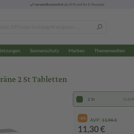
versandkostenfrei
ab 29 € und für E-Rezepte
letzungen
Sonnenschutz
Marken
Themenwelten
äne 2 St Tabletten
2 St
(5,65 € 
-6%
AVP:
11,96 €
11,30 €