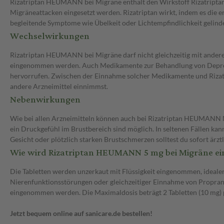
Rizatriptan HEUMANN bei Migräne enthält den Wirkstoff Rizatriptan i
Migräneattacken eingesetzt werden. Rizatriptan wirkt, indem es die
begleitende Symptome wie Übelkeit oder Lichtempfindlichkeit gelinde
Wechselwirkungen
Rizatriptan HEUMANN bei Migräne darf nicht gleichzeitig mit ander
eingenommen werden. Auch Medikamente zur Behandlung von Depress
hervorrufen. Zwischen der Einnahme solcher Medikamente und Rizatr
andere Arzneimittel einnimmst.
Nebenwirkungen
Wie bei allen Arzneimitteln können auch bei Rizatriptan HEUMANN N
ein Druckgefühl im Brustbereich sind möglich. In seltenen Fällen 
Gesicht oder plötzlich starken Brustschmerzen solltest du sofort ä
Wie wird Rizatriptan HEUMANN 5 mg bei Migräne 
Die Tabletten werden unzerkaut mit Flüssigkeit eingenommen, idealerw
Nierenfunktionsstörungen oder gleichzeitiger Einnahme von Propranol
eingenommen werden. Die Maximaldosis beträgt 2 Tabletten (10 mg) pr
Jetzt bequem online auf sanicare.de bestellen!