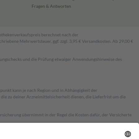
Fragen & Antworten
pothekenverkaufspreis berechnet nach der
hriebene Mehrwertsteuer, ggf. zzgl. 3,95 € Versandkosten. Ab 29,00 €
kungschecks und die Prüfung etwaiger Anwendungshinweise des
itpunkt kann je nach Region und in Abhängigkeit der
 zu deiner Arzneimittelsicherheit dienen, die Lieferfrist um die
ersicherung übernimmt in der Regel die Kosten dafür, der Versicherte
Euro.
Es sind jedoch nie mehr als die tatsächlichen Kosten der Leistung