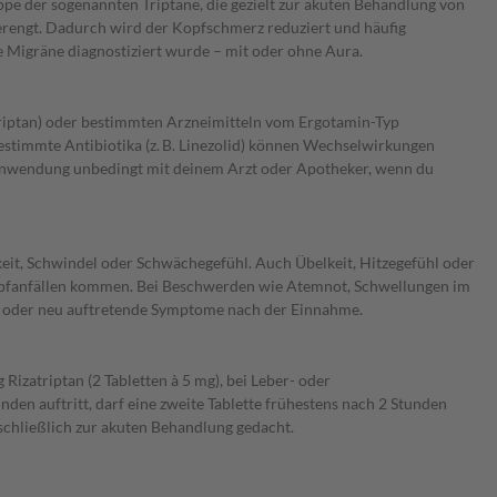
pe der sogenannten Triptane, die gezielt zur akuten Behandlung von
verengt. Dadurch wird der Kopfschmerz reduziert und häufig
e Migräne diagnostiziert wurde – mit oder ohne Aura.
triptan) oder bestimmten Arzneimitteln vom Ergotamin-Typ
immte Antibiotika (z. B. Linezolid) können Wechselwirkungen
r Anwendung unbedingt mit deinem Arzt oder Apotheker, wenn du
it, Schwindel oder Schwächegefühl. Auch Übelkeit, Hitzegefühl oder
rampfanfällen kommen. Bei Beschwerden wie Atemnot, Schwellungen im
he oder neu auftretende Symptome nach der Einnahme.
izatriptan (2 Tabletten à 5 mg), bei Leber- oder
en auftritt, darf eine zweite Tablette frühestens nach 2 Stunden
schließlich zur akuten Behandlung gedacht.