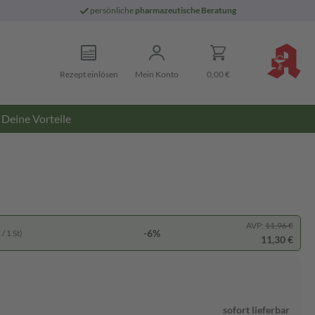
persönliche
pharmazeutische Beratung
Rezept einlösen
Mein Konto
0,00 €
Deine Vorteile
AVP:
11,96 €
-6%
/ 1 St)
11,30 €
sofort lieferbar