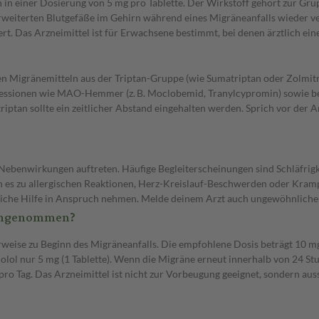
n einer Dosierung von 5 mg pro Tablette. Der Wirkstoff gehört zur Grup
 erweiterten Blutgefäße im Gehirn während eines Migräneanfalls wieder 
rt. Das Arzneimittel ist für Erwachsene bestimmt, bei denen ärztlich ein
en Migränemitteln aus der Triptan-Gruppe (wie Sumatriptan oder Zolmi
ionen wie MAO-Hemmer (z. B. Moclobemid, Tranylcypromin) sowie best
iptan sollte ein zeitlicher Abstand eingehalten werden. Sprich vor de
ebenwirkungen auftreten. Häufige Begleiterscheinungen sind Schläfrigke
kann es zu allergischen Reaktionen, Herz-Kreislauf-Beschwerden oder K
rztliche Hilfe in Anspruch nehmen. Melde deinem Arzt auch ungewöhnlic
eingenommen?
eise zu Beginn des Migräneanfalls. Die empfohlene Dosis beträgt 10 mg R
ol nur 5 mg (1 Tablette). Wenn die Migräne erneut innerhalb von 24 Stund
o Tag. Das Arzneimittel ist nicht zur Vorbeugung geeignet, sondern aus