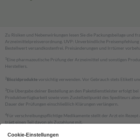
Zu Risiken und Nebenwirkungen lesen Sie die Packungsbeilage und fra
Arzneimittelpreisverordnung. UVP: Unverbindliche Preisempfehlung de
Bestell­wert versand­kosten­frei. Preisänderungen und Irrtümer vorbeh
1
Eine pharmazeutische Prüfung der Arzneimittel und sonstigen Pro
Herstellers.
2
Biozidprodukte
vorsichtig verwenden. Vor Gebrauch stets Etikett u
3
Die Übergabe deiner Bestellung an den Paketdienstleister erfolgt bei
Produktverfügbarkeit sowie vom Zustellzeitpunkt des Spediteurs abwe
Dauer der Prüfungen einschließlich Klärungen verlängern.
4
Für verschreibungspflichtige Medikamente stellt der Arzt ein Rezept 
trägt einen Teil davon als Zuzahlung mit.
Grundsätzlich leisten Mitglieder Zuzahlungen in Höhe von zehn Proz
zu entrichten.