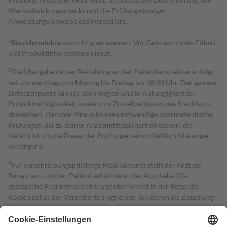
Wechselwirkungschecks und die Prüfung etwaiger
Anwendungshinweise des Herstellers.
2
Biozidprodukte
vorsichtig verwenden. Vor Gebrauch stets Etikett
und Produktinformationen lesen.
3
Die Übergabe deiner Bestellung an den Paketdienstleister erfolgt
bei uns werktags von Montag bis Freitag bis 18:00 Uhr. Der genaue
Lieferzeitpunkt kann je nach Region und in Abhängigkeit der
Produktverfügbarkeit sowie vom Zustellzeitpunkt des Spediteurs
abweichen. Darüber hinaus können notwendige pharmazeutische
Prüfungen, die zu deiner Arzneimittelsicherheit dienen, die
Lieferfrist um die Dauer der Prüfungen einschließlich Klärungen
verlängern.
4
Für verschreibungspflichtige Medikamente stellt der Arzt ein
Rezept aus und der Patient erhält sie in der Apotheke. Die
gesetzliche Krankenversicherung übernimmt in der Regel die
Kosten dafür, der Versicherte trägt einen Teil davon als Zuzahlung
mit.
Grundsätzlich leisten Mitglieder Zuzahlungen in Höhe von zehn