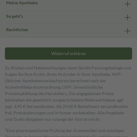
Meine Apotheke
So geht's
Rechtliches
Widerruf erklären
Zu Risiken und Nebenwirkungen lesen Sie die Packungsbeilage und
fragen Sie Ihre Ärztin, Ihren Arzt oder in Ihrer Apotheke. AVP:
Üblicher Apothekenverkaufspreis berechnet nach der
Arzneimittelpreisverordnung. UVP: Unverbindliche
Preisempfehlung des Herstellers. Die angegebenen Preise
beinhalten die gesetzlich vorgeschriebene Mehrwertsteuer, ggf.
zzgl. 3,95 € Versandkosten. Ab 29,00 € Bestell­wert versand­kosten­
frei. Preisänderungen und Irrtümer vorbehalten. Alle Angebote
und Gratis-Beigaben nur solange der Vorrat reicht.
1
Eine pharmazeutische Prüfung der Arzneimittel und sonstigen
Produkte in deinem Warenkorb beinhaltet die Durchführung von