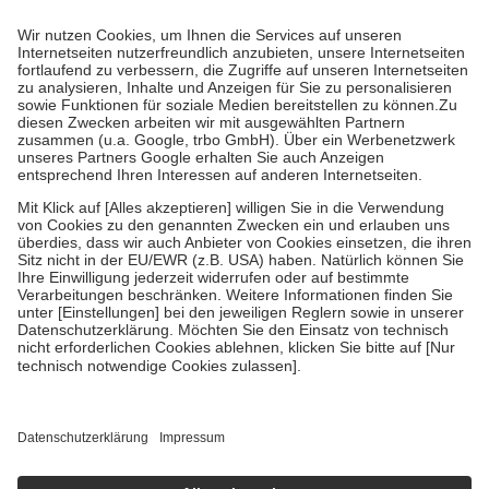
Prozent des Abgabepreises,
mindestens
jedoch
fünf Euro
und
höchstens zehn Euro.
Es sind jedoch nie mehr als die tatsächlichen
Kosten der Leistung zu entrichten.
Diese Regeln gelten grundsätzlich auch für Online-Apotheken.
Bei Heilmitteln und häuslicher Krankenpflege beträgt die
Zuzahlung zehn Prozent der Kosten sowie zehn Euro je
Verordnung.
Um das Engagement der Versicherten für ihre eigene Gesundheit zu
stärken und die besondere Stellung der Familie zu unterstützen,
fallen
keine Zuzahlungen
an bei:
• Kindern und Jugendlichen bis zum vollendeten 18. Lebensjahr
mit Ausnahme der Fahrkosten
• Untersuchungen zur Vorsorge und Früherkennung, die von der
GKV getragen werden
• empfohlenen Schutzimpfungen
• Harn- und Blutteststreifen
Wir nutzen Trusted Shops als unabhängigen Dienstleister für die
Einholung von Bewertungen. Trusted Shops hat Maßnahmen
getroffen, um sicherzustellen, dass es sich um echte Bewertungen
handelt. Mehr Informationen findest du hier:
https://help.etrusted.com/hc/de/articles/4419944605341