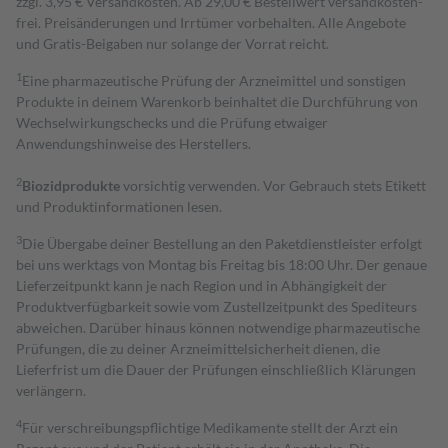
zzgl. 3,95 € Versandkosten. Ab 29,00 € Bestell­wert versand­kosten­
frei. Preisänderungen und Irrtümer vorbehalten. Alle Angebote
und Gratis-Beigaben nur solange der Vorrat reicht.
1
Eine pharmazeutische Prüfung der Arzneimittel und sonstigen
Produkte in deinem Warenkorb beinhaltet die Durchführung von
Wechselwirkungschecks und die Prüfung etwaiger
Anwendungshinweise des Herstellers.
2
Biozidprodukte
vorsichtig verwenden. Vor Gebrauch stets Etikett
und Produktinformationen lesen.
3
Die Übergabe deiner Bestellung an den Paketdienstleister erfolgt
bei uns werktags von Montag bis Freitag bis 18:00 Uhr. Der genaue
Lieferzeitpunkt kann je nach Region und in Abhängigkeit der
Produktverfügbarkeit sowie vom Zustellzeitpunkt des Spediteurs
abweichen. Darüber hinaus können notwendige pharmazeutische
Prüfungen, die zu deiner Arzneimittelsicherheit dienen, die
Lieferfrist um die Dauer der Prüfungen einschließlich Klärungen
verlängern.
4
Für verschreibungspflichtige Medikamente stellt der Arzt ein