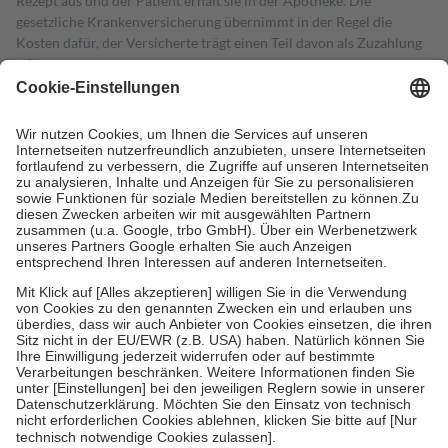
Rezept aus und der Patient erhält sie in der Apotheke. Die
gesetzliche Krankenversicherung übernimmt in der Regel die
Kosten dafür, der Versicherte trägt einen Teil davon als Zuzahlung
mit.
Grundsätzlich leisten Mitglieder Zuzahlungen in Höhe von zehn
Prozent des Abgabepreises,
mindestens
jedoch
fünf Euro
und
höchstens zehn Euro.
Es sind jedoch nie mehr als die tatsächlichen
Kosten der Leistung zu entrichten.
Diese Regeln gelten grundsätzlich auch für Online-Apotheken.
Bei Heilmitteln und häuslicher Krankenpflege beträgt die
Zuzahlung zehn Prozent der Kosten sowie zehn Euro je
Verordnung.
Um das Engagement der Versicherten für ihre eigene Gesundheit zu
stärken und die besondere Stellung der Familie zu unterstützen,
fallen
keine Zuzahlungen
an bei:
• Kindern und Jugendlichen bis zum vollendeten 18. Lebensjahr
mit Ausnahme der Fahrkosten
• Untersuchungen zur Vorsorge und Früherkennung, die von der
GKV getragen werden
• empfohlenen Schutzimpfungen
• Harn- und Blutteststreifen