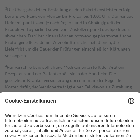
3
Die Übergabe deiner Bestellung an den Paketdienstleister erfolgt
bei uns werktags von Montag bis Freitag bis 18:00 Uhr. Der genaue
Lieferzeitpunkt kann je nach Region und in Abhängigkeit der
Produktverfügbarkeit sowie vom Zustellzeitpunkt des Spediteurs
abweichen. Darüber hinaus können notwendige pharmazeutische
Prüfungen, die zu deiner Arzneimittelsicherheit dienen, die
Lieferfrist um die Dauer der Prüfungen einschließlich Klärungen
verlängern.
4
Für verschreibungspflichtige Medikamente stellt der Arzt ein
Rezept aus und der Patient erhält sie in der Apotheke. Die
gesetzliche Krankenversicherung übernimmt in der Regel die
Kosten dafür, der Versicherte trägt einen Teil davon als Zuzahlung
mit.
Grundsätzlich leisten Mitglieder Zuzahlungen in Höhe von zehn
Prozent des Abgabepreises,
mindestens
jedoch
fünf Euro
und
höchstens zehn Euro.
Es sind jedoch nie mehr als die tatsächlichen
Kosten der Leistung zu entrichten.
Diese Regeln gelten grundsätzlich auch für Online-Apotheken.
Bei Heilmitteln und häuslicher Krankenpflege beträgt die
Zuzahlung zehn Prozent der Kosten sowie zehn Euro je