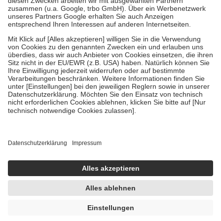
Verordnung.
Um das Engagement der Versicherten für ihre eigene Gesundheit zu
stärken und die besondere Stellung der Familie zu unterstützen,
fallen
keine Zuzahlungen
an bei:
• Kindern und Jugendlichen bis zum vollendeten 18. Lebensjahr
mit Ausnahme der Fahrkosten
• Untersuchungen zur Vorsorge und Früherkennung, die von der
GKV getragen werden
• empfohlenen Schutzimpfungen
• Harn- und Blutteststreifen
Wir nutzen Trusted Shops als unabhängigen Dienstleister für die
Einholung von Bewertungen. Trusted Shops hat Maßnahmen
getroffen, um sicherzustellen, dass es sich um echte Bewertungen
handelt. Mehr Informationen findest du hier:
https://help.etrusted.com/hc/de/articles/4419944605341
Einige Bilder und Inhalte wurden unter Zuhilfenahme künstlicher
Intelligenz erstellt.
UVP:
11,95 €