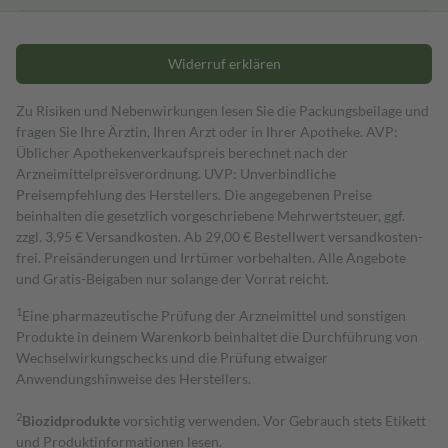
Widerruf erklären
Zu Risiken und Nebenwirkungen lesen Sie die Packungsbeilage und
fragen Sie Ihre Ärztin, Ihren Arzt oder in Ihrer Apotheke. AVP:
Üblicher Apothekenverkaufspreis berechnet nach der
Arzneimittelpreisverordnung. UVP: Unverbindliche
Preisempfehlung des Herstellers. Die angegebenen Preise
beinhalten die gesetzlich vorgeschriebene Mehrwertsteuer, ggf.
zzgl. 3,95 € Versandkosten. Ab 29,00 € Bestell­wert versand­kosten­
frei. Preisänderungen und Irrtümer vorbehalten. Alle Angebote
und Gratis-Beigaben nur solange der Vorrat reicht.
1
Eine pharmazeutische Prüfung der Arzneimittel und sonstigen
Produkte in deinem Warenkorb beinhaltet die Durchführung von
Wechselwirkungschecks und die Prüfung etwaiger
Anwendungshinweise des Herstellers.
2
Biozidprodukte
vorsichtig verwenden. Vor Gebrauch stets Etikett
und Produktinformationen lesen.