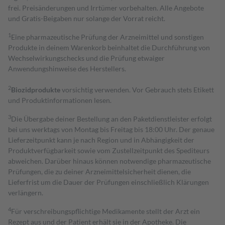
frei. Preisänderungen und Irrtümer vorbehalten. Alle Angebote
und Gratis-Beigaben nur solange der Vorrat reicht.
1
Eine pharmazeutische Prüfung der Arzneimittel und sonstigen
Produkte in deinem Warenkorb beinhaltet die Durchführung von
Wechselwirkungschecks und die Prüfung etwaiger
Anwendungshinweise des Herstellers.
2
Biozidprodukte
vorsichtig verwenden. Vor Gebrauch stets Etikett
und Produktinformationen lesen.
3
Die Übergabe deiner Bestellung an den Paketdienstleister erfolgt
bei uns werktags von Montag bis Freitag bis 18:00 Uhr. Der genaue
Lieferzeitpunkt kann je nach Region und in Abhängigkeit der
Produktverfügbarkeit sowie vom Zustellzeitpunkt des Spediteurs
abweichen. Darüber hinaus können notwendige pharmazeutische
Prüfungen, die zu deiner Arzneimittelsicherheit dienen, die
Lieferfrist um die Dauer der Prüfungen einschließlich Klärungen
verlängern.
4
Für verschreibungspflichtige Medikamente stellt der Arzt ein
Rezept aus und der Patient erhält sie in der Apotheke. Die