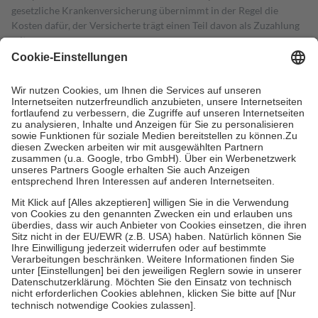
gesetzliche Krankenversicherung übernimmt in der Regel die
Kosten dafür, der Versicherte trägt einen Teil davon als Zuzahlung
mit.
Grundsätzlich leisten Mitglieder Zuzahlungen in Höhe von zehn
Prozent des Abgabepreises,
mindestens
jedoch
fünf Euro
und
höchstens zehn Euro.
Es sind jedoch nie mehr als die tatsächlichen
Kosten der Leistung zu entrichten.
Diese Regeln gelten grundsätzlich auch für Online-Apotheken.
Bei Heilmitteln und häuslicher Krankenpflege beträgt die
Zuzahlung zehn Prozent der Kosten sowie zehn Euro je
Verordnung.
Um das Engagement der Versicherten für ihre eigene Gesundheit zu
stärken und die besondere Stellung der Familie zu unterstützen,
fallen
keine Zuzahlungen
an bei:
• Kindern und Jugendlichen bis zum vollendeten 18. Lebensjahr
mit Ausnahme der Fahrkosten
• Untersuchungen zur Vorsorge und Früherkennung, die von der
GKV getragen werden
• empfohlenen Schutzimpfungen
• Harn- und Blutteststreifen