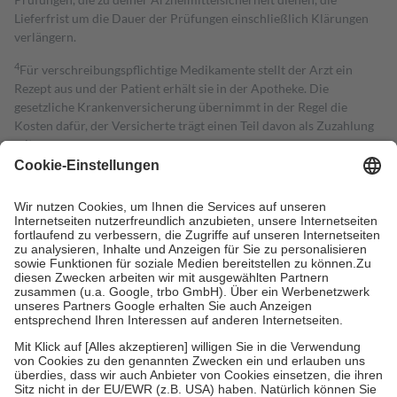
Lieferfrist um die Dauer der Prüfungen einschließlich Klärungen
verlängern.
4
Für verschreibungspflichtige Medikamente stellt der Arzt ein
Rezept aus und der Patient erhält sie in der Apotheke. Die
gesetzliche Krankenversicherung übernimmt in der Regel die
Kosten dafür, der Versicherte trägt einen Teil davon als Zuzahlung
mit.
Grundsätzlich leisten Mitglieder Zuzahlungen in Höhe von zehn
Prozent des Abgabepreises,
mindestens
jedoch
fünf Euro
und
höchstens zehn Euro.
Es sind jedoch nie mehr als die tatsächlichen
Kosten der Leistung zu entrichten.
Diese Regeln gelten grundsätzlich auch für Online-Apotheken.
Bei Heilmitteln und häuslicher Krankenpflege beträgt die
Zuzahlung zehn Prozent der Kosten sowie zehn Euro je
Verordnung.
Um das Engagement der Versicherten für ihre eigene Gesundheit zu
stärken und die besondere Stellung der Familie zu unterstützen,
fallen
keine Zuzahlungen
an bei:
• Kindern und Jugendlichen bis zum vollendeten 18. Lebensjahr
mit Ausnahme der Fahrkosten