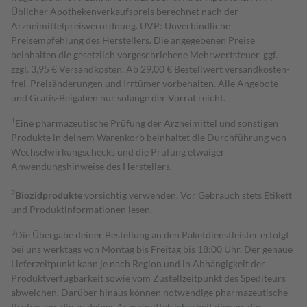
Üblicher Apothekenverkaufspreis berechnet nach der
Arzneimittelpreisverordnung. UVP: Unverbindliche
Preisempfehlung des Herstellers. Die angegebenen Preise
beinhalten die gesetzlich vorgeschriebene Mehrwertsteuer, ggf.
zzgl. 3,95 € Versandkosten. Ab 29,00 € Bestell­wert versand­kosten­
frei. Preisänderungen und Irrtümer vorbehalten. Alle Angebote
und Gratis-Beigaben nur solange der Vorrat reicht.
1
Eine pharmazeutische Prüfung der Arzneimittel und sonstigen
Produkte in deinem Warenkorb beinhaltet die Durchführung von
Wechselwirkungschecks und die Prüfung etwaiger
Anwendungshinweise des Herstellers.
2
Biozidprodukte
vorsichtig verwenden. Vor Gebrauch stets Etikett
und Produktinformationen lesen.
3
Die Übergabe deiner Bestellung an den Paketdienstleister erfolgt
bei uns werktags von Montag bis Freitag bis 18:00 Uhr. Der genaue
Lieferzeitpunkt kann je nach Region und in Abhängigkeit der
Produktverfügbarkeit sowie vom Zustellzeitpunkt des Spediteurs
abweichen. Darüber hinaus können notwendige pharmazeutische
Prüfungen, die zu deiner Arzneimittelsicherheit dienen, die