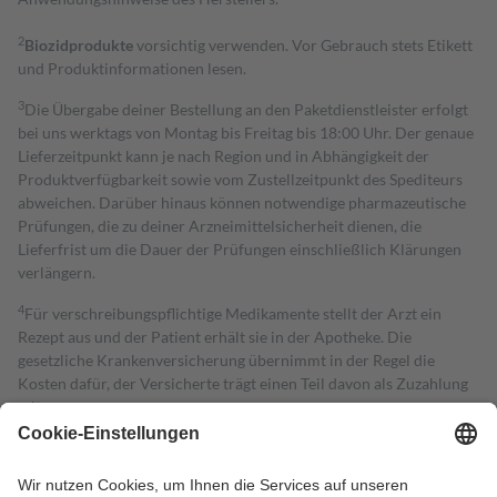
2
Biozidprodukte
vorsichtig verwenden. Vor Gebrauch stets Etikett
und Produktinformationen lesen.
3
Die Übergabe deiner Bestellung an den Paketdienstleister erfolgt
bei uns werktags von Montag bis Freitag bis 18:00 Uhr. Der genaue
Lieferzeitpunkt kann je nach Region und in Abhängigkeit der
Produktverfügbarkeit sowie vom Zustellzeitpunkt des Spediteurs
abweichen. Darüber hinaus können notwendige pharmazeutische
Prüfungen, die zu deiner Arzneimittelsicherheit dienen, die
Lieferfrist um die Dauer der Prüfungen einschließlich Klärungen
verlängern.
4
Für verschreibungspflichtige Medikamente stellt der Arzt ein
Rezept aus und der Patient erhält sie in der Apotheke. Die
gesetzliche Krankenversicherung übernimmt in der Regel die
Kosten dafür, der Versicherte trägt einen Teil davon als Zuzahlung
mit.
Grundsätzlich leisten Mitglieder Zuzahlungen in Höhe von zehn
Prozent des Abgabepreises,
mindestens
jedoch
fünf Euro
und
höchstens zehn Euro.
Es sind jedoch nie mehr als die tatsächlichen