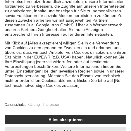
Kosten der Leistung zu entrichten.
Diese Regeln gelten grundsätzlich auch für Online-Apotheken.
Bei Heilmitteln und häuslicher Krankenpflege beträgt die
Zuzahlung zehn Prozent der Kosten sowie zehn Euro je
Verordnung.
Um das Engagement der Versicherten für ihre eigene Gesundheit zu
stärken und die besondere Stellung der Familie zu unterstützen,
fallen
keine Zuzahlungen
an bei:
• Kindern und Jugendlichen bis zum vollendeten 18. Lebensjahr
mit Ausnahme der Fahrkosten
• Untersuchungen zur Vorsorge und Früherkennung, die von der
GKV getragen werden
• empfohlenen Schutzimpfungen
• Harn- und Blutteststreifen
Wir nutzen Trusted Shops als unabhängigen Dienstleister für die
Einholung von Bewertungen. Trusted Shops hat Maßnahmen
getroffen, um sicherzustellen, dass es sich um echte Bewertungen
handelt. Mehr Informationen findest du hier:
https://help.etrusted.com/hc/de/articles/4419944605341
Einige Bilder und Inhalte wurden unter Zuhilfenahme künstlicher