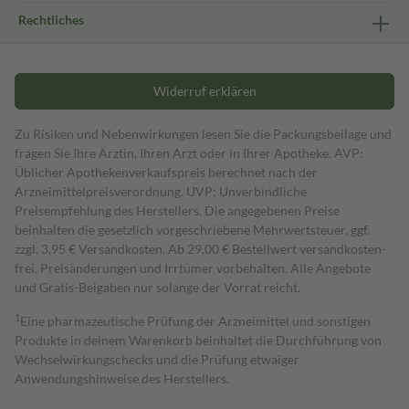
Rechtliches
Widerruf erklären
Zu Risiken und Nebenwirkungen lesen Sie die Packungsbeilage und
fragen Sie Ihre Ärztin, Ihren Arzt oder in Ihrer Apotheke. AVP:
Üblicher Apothekenverkaufspreis berechnet nach der
Arzneimittelpreisverordnung. UVP: Unverbindliche
Preisempfehlung des Herstellers. Die angegebenen Preise
beinhalten die gesetzlich vorgeschriebene Mehrwertsteuer, ggf.
zzgl. 3,95 € Versandkosten. Ab 29,00 € Bestell­wert versand­kosten­
frei. Preisänderungen und Irrtümer vorbehalten. Alle Angebote
und Gratis-Beigaben nur solange der Vorrat reicht.
1
Eine pharmazeutische Prüfung der Arzneimittel und sonstigen
Produkte in deinem Warenkorb beinhaltet die Durchführung von
Wechselwirkungschecks und die Prüfung etwaiger
Anwendungshinweise des Herstellers.