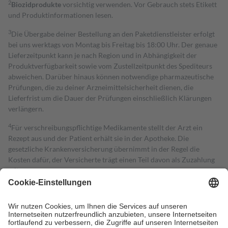
2
Biozidprodukte
vorsichtig verwenden. Vor Gebrauch stets Etikett
und Produktinformationen lesen.
3
Die Übergabe deiner Bestellung an den Paketdienstleister erfolgt
bei uns werktags von Montag bis Freitag bis 18:00 Uhr. Der genaue
Lieferzeitpunkt kann je nach Region und in Abhängigkeit der
Produktverfügbarkeit sowie vom Zustellzeitpunkt des Spediteurs
abweichen. Darüber hinaus können notwendige pharmazeutische
Prüfungen, die zu deiner Arzneimittelsicherheit dienen, die
Lieferfrist um die Dauer der Prüfungen einschließlich Klärungen
verlängern.
4
Für verschreibungspflichtige Medikamente stellt der Arzt ein
Rezept aus und der Patient erhält sie in der Apotheke. Die
gesetzliche Krankenversicherung übernimmt in der Regel die
Kosten dafür, der Versicherte trägt einen Teil davon als Zuzahlung
mit.
Grundsätzlich leisten Mitglieder Zuzahlungen in Höhe von zehn
Prozent des Abgabepreises,
mindestens
jedoch
fünf Euro
und
höchstens zehn Euro.
Es sind jedoch nie mehr als die tatsächlichen
Kosten der Leistung zu entrichten.
Diese Regeln gelten grundsätzlich auch für Online-Apotheken.