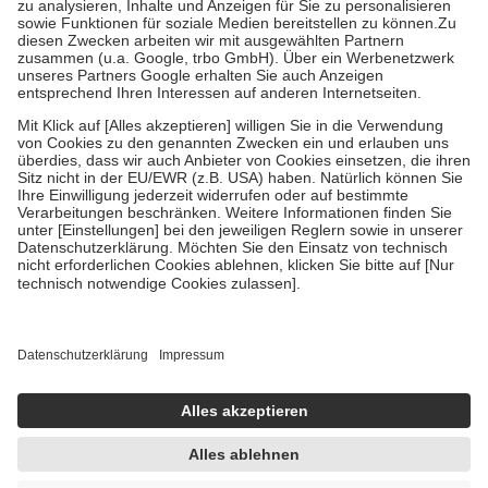
Bei Heilmitteln und häuslicher Krankenpflege beträgt die
Zuzahlung zehn Prozent der Kosten sowie zehn Euro je
Verordnung.
Um das Engagement der Versicherten für ihre eigene Gesundheit zu
stärken und die besondere Stellung der Familie zu unterstützen,
fallen
keine Zuzahlungen
an bei:
• Kindern und Jugendlichen bis zum vollendeten 18. Lebensjahr
mit Ausnahme der Fahrkosten
• Untersuchungen zur Vorsorge und Früherkennung, die von der
GKV getragen werden
• empfohlenen Schutzimpfungen
• Harn- und Blutteststreifen
Wir nutzen Trusted Shops als unabhängigen Dienstleister für die
Einholung von Bewertungen. Trusted Shops hat Maßnahmen
getroffen, um sicherzustellen, dass es sich um echte Bewertungen
handelt. Mehr Informationen findest du hier:
https://help.etrusted.com/hc/de/articles/4419944605341
Einige Bilder und Inhalte wurden unter Zuhilfenahme künstlicher
Intelligenz erstellt.