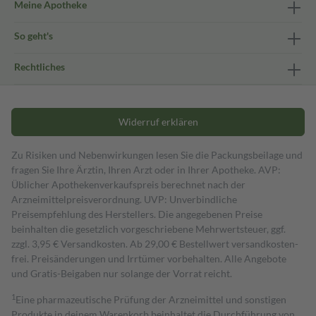
Meine Apotheke
So geht's
Rechtliches
Widerruf erklären
Zu Risiken und Nebenwirkungen lesen Sie die Packungsbeilage und
fragen Sie Ihre Ärztin, Ihren Arzt oder in Ihrer Apotheke. AVP:
Üblicher Apothekenverkaufspreis berechnet nach der
Arzneimittelpreisverordnung. UVP: Unverbindliche
Preisempfehlung des Herstellers. Die angegebenen Preise
beinhalten die gesetzlich vorgeschriebene Mehrwertsteuer, ggf.
zzgl. 3,95 € Versandkosten. Ab 29,00 € Bestell­wert versand­kosten­
frei. Preisänderungen und Irrtümer vorbehalten. Alle Angebote
und Gratis-Beigaben nur solange der Vorrat reicht.
1
Eine pharmazeutische Prüfung der Arzneimittel und sonstigen
Produkte in deinem Warenkorb beinhaltet die Durchführung von