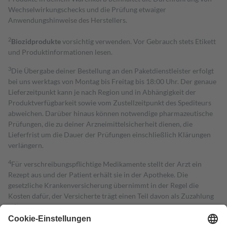
Wechselwirkungschecks und die Prüfung etwaiger
Anwendungshinweise des Herstellers.
2
Biozidprodukte
vorsichtig verwenden. Vor Gebrauch stets Etikett
und Produktinformationen lesen.
3
Die Übergabe deiner Bestellung an den Paketdienstleister erfolgt
bei uns werktags von Montag bis Freitag bis 18:00 Uhr. Der genaue
Lieferzeitpunkt kann je nach Region und in Abhängigkeit der
Produktverfügbarkeit sowie vom Zustellzeitpunkt des Spediteurs
abweichen. Darüber hinaus können notwendige pharmazeutische
Prüfungen, die zu deiner Arzneimittelsicherheit dienen, die
Lieferfrist um die Dauer der Prüfungen einschließlich Klärungen
verlängern.
4
Für verschreibungspflichtige Medikamente stellt der Arzt ein
Rezept aus und der Patient erhält sie in der Apotheke. Die
gesetzliche Krankenversicherung übernimmt in der Regel die
Kosten dafür, der Versicherte trägt einen Teil davon als Zuzahlung
mit.
Grundsätzlich leisten Mitglieder Zuzahlungen in Höhe von zehn