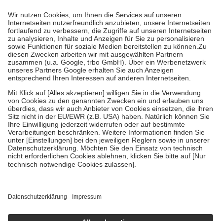
Prozent des Abgabepreises,
mindestens
jedoch
fünf Euro
und
höchstens zehn Euro.
Es sind jedoch nie mehr als die tatsächlichen
Kosten der Leistung zu entrichten.
Diese Regeln gelten grundsätzlich auch für Online-Apotheken.
Bei Heilmitteln und häuslicher Krankenpflege beträgt die
Zuzahlung zehn Prozent der Kosten sowie zehn Euro je
Verordnung.
Um das Engagement der Versicherten für ihre eigene Gesundheit zu
stärken und die besondere Stellung der Familie zu unterstützen,
fallen
keine Zuzahlungen
an bei:
• Kindern und Jugendlichen bis zum vollendeten 18. Lebensjahr
mit Ausnahme der Fahrkosten
• Untersuchungen zur Vorsorge und Früherkennung, die von der
GKV getragen werden
• empfohlenen Schutzimpfungen
• Harn- und Blutteststreifen
Wir nutzen Trusted Shops als unabhängigen Dienstleister für die
Einholung von Bewertungen. Trusted Shops hat Maßnahmen
getroffen, um sicherzustellen, dass es sich um echte Bewertungen
handelt. Mehr Informationen findest du hier:
https://help.etrusted.com/hc/de/articles/4419944605341