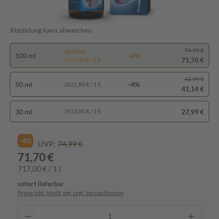
Abbildung kann abweichen
74,99 €
Spartipp
100 ml
-4%
71,70 €
(717,00 € / 1 l)
42,99 €
50 ml
-4%
(822,80 € / 1 l)
41,14 €
30 ml
27,99 €
(933,00 € / 1 l)
-4%
UVP:
74,99 €
71,70 €
717,00 € / 1 l
sofort lieferbar
Preise inkl. MwSt. ggf. zzgl. Versandkosten