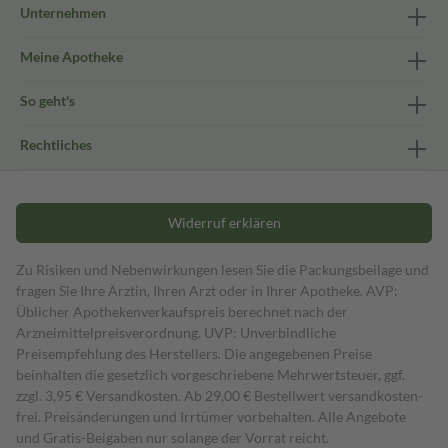
Unternehmen
Meine Apotheke
So geht's
Rechtliches
Widerruf erklären
Zu Risiken und Nebenwirkungen lesen Sie die Packungsbeilage und
fragen Sie Ihre Ärztin, Ihren Arzt oder in Ihrer Apotheke. AVP:
Üblicher Apothekenverkaufspreis berechnet nach der
Arzneimittelpreisverordnung. UVP: Unverbindliche
Preisempfehlung des Herstellers. Die angegebenen Preise
beinhalten die gesetzlich vorgeschriebene Mehrwertsteuer, ggf.
zzgl. 3,95 € Versandkosten. Ab 29,00 € Bestell­wert versand­kosten­
frei. Preisänderungen und Irrtümer vorbehalten. Alle Angebote
und Gratis-Beigaben nur solange der Vorrat reicht.