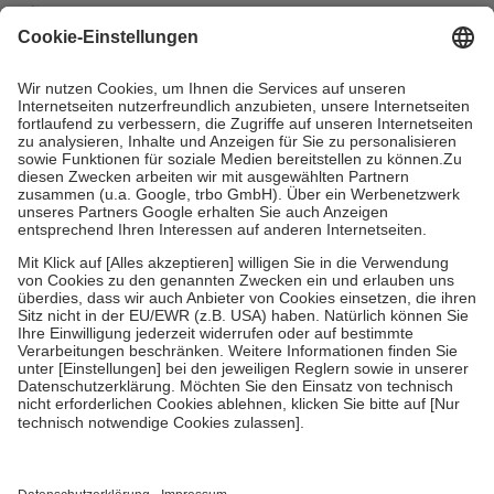
mit.
Grundsätzlich leisten Mitglieder Zuzahlungen in Höhe von zehn
Prozent des Abgabepreises,
mindestens
jedoch
fünf Euro
und
höchstens zehn Euro.
Es sind jedoch nie mehr als die tatsächlichen
Kosten der Leistung zu entrichten.
Diese Regeln gelten grundsätzlich auch für Online-Apotheken.
Bei Heilmitteln und häuslicher Krankenpflege beträgt die
Zuzahlung zehn Prozent der Kosten sowie zehn Euro je
Verordnung.
Um das Engagement der Versicherten für ihre eigene Gesundheit zu
stärken und die besondere Stellung der Familie zu unterstützen,
fallen
keine Zuzahlungen
an bei:
• Kindern und Jugendlichen bis zum vollendeten 18. Lebensjahr
mit Ausnahme der Fahrkosten
• Untersuchungen zur Vorsorge und Früherkennung, die von der
GKV getragen werden
• empfohlenen Schutzimpfungen
• Harn- und Blutteststreifen
Wir nutzen Trusted Shops als unabhängigen Dienstleister für die
Einholung von Bewertungen. Trusted Shops hat Maßnahmen
getroffen, um sicherzustellen, dass es sich um echte Bewertungen