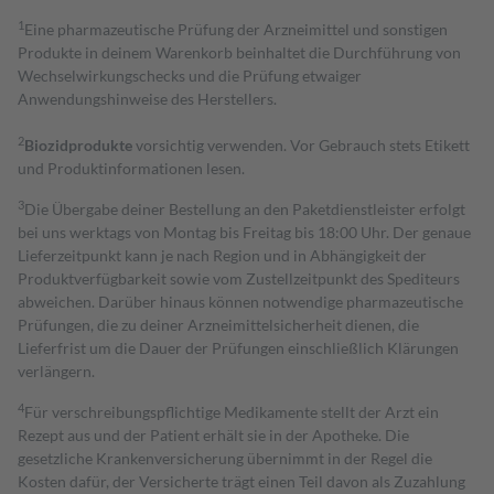
1
Eine pharmazeutische Prüfung der Arzneimittel und sonstigen
Produkte in deinem Warenkorb beinhaltet die Durchführung von
Wechselwirkungschecks und die Prüfung etwaiger
Anwendungshinweise des Herstellers.
2
Biozidprodukte
vorsichtig verwenden. Vor Gebrauch stets Etikett
und Produktinformationen lesen.
3
Die Übergabe deiner Bestellung an den Paketdienstleister erfolgt
bei uns werktags von Montag bis Freitag bis 18:00 Uhr. Der genaue
Lieferzeitpunkt kann je nach Region und in Abhängigkeit der
Produktverfügbarkeit sowie vom Zustellzeitpunkt des Spediteurs
abweichen. Darüber hinaus können notwendige pharmazeutische
Prüfungen, die zu deiner Arzneimittelsicherheit dienen, die
Lieferfrist um die Dauer der Prüfungen einschließlich Klärungen
verlängern.
4
Für verschreibungspflichtige Medikamente stellt der Arzt ein
Rezept aus und der Patient erhält sie in der Apotheke. Die
gesetzliche Krankenversicherung übernimmt in der Regel die
Kosten dafür, der Versicherte trägt einen Teil davon als Zuzahlung