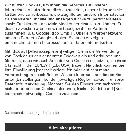
mit.
Grundsätzlich leisten Mitglieder Zuzahlungen in Höhe von zehn
Prozent des Abgabepreises,
mindestens
jedoch
fünf Euro
und
höchstens zehn Euro.
Es sind jedoch nie mehr als die tatsächlichen
Kosten der Leistung zu entrichten.
Diese Regeln gelten grundsätzlich auch für Online-Apotheken.
Bei Heilmitteln und häuslicher Krankenpflege beträgt die
Zuzahlung zehn Prozent der Kosten sowie zehn Euro je
Verordnung.
Um das Engagement der Versicherten für ihre eigene Gesundheit zu
stärken und die besondere Stellung der Familie zu unterstützen,
fallen
keine Zuzahlungen
an bei:
• Kindern und Jugendlichen bis zum vollendeten 18. Lebensjahr
mit Ausnahme der Fahrkosten
• Untersuchungen zur Vorsorge und Früherkennung, die von der
GKV getragen werden
• empfohlenen Schutzimpfungen
• Harn- und Blutteststreifen
Wir nutzen Trusted Shops als unabhängigen Dienstleister für die
Einholung von Bewertungen. Trusted Shops hat Maßnahmen
getroffen, um sicherzustellen, dass es sich um echte Bewertungen