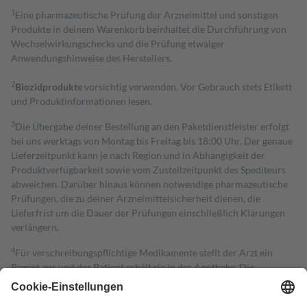
1
Eine pharmazeutische Prüfung der Arzneimittel und sonstigen
Produkte in deinem Warenkorb beinhaltet die Durchführung von
Wechselwirkungschecks und die Prüfung etwaiger
Anwendungshinweise des Herstellers.
2
Biozidprodukte
vorsichtig verwenden. Vor Gebrauch stets Etikett
und Produktinformationen lesen.
3
Die Übergabe deiner Bestellung an den Paketdienstleister erfolgt
bei uns werktags von Montag bis Freitag bis 18:00 Uhr. Der genaue
Lieferzeitpunkt kann je nach Region und in Abhängigkeit der
Produktverfügbarkeit sowie vom Zustellzeitpunkt des Spediteurs
abweichen. Darüber hinaus können notwendige pharmazeutische
Prüfungen, die zu deiner Arzneimittelsicherheit dienen, die
Lieferfrist um die Dauer der Prüfungen einschließlich Klärungen
verlängern.
4
Für verschreibungspflichtige Medikamente stellt der Arzt ein
Rezept aus und der Patient erhält sie in der Apotheke. Die
gesetzliche Krankenversicherung übernimmt in der Regel die
Kosten dafür, der Versicherte trägt einen Teil davon als Zuzahlung