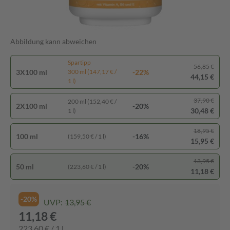
Abbildung kann abweichen
Spartipp
56,85 €
3X100 ml
-22%
300 ml (147,17 € /
44,15 €
1 l)
37,90 €
200 ml (152,40 € /
2X100 ml
-20%
30,48 €
1 l)
18,95 €
100 ml
-16%
(159,50 € / 1 l)
15,95 €
13,95 €
50 ml
-20%
(223,60 € / 1 l)
11,18 €
-20%
UVP:
13,95 €
11,18 €
223,60 € / 1 l