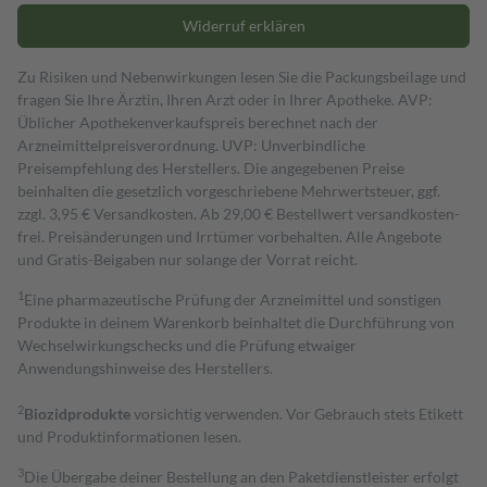
Widerruf erklären
Zu Risiken und Nebenwirkungen lesen Sie die Packungsbeilage und
fragen Sie Ihre Ärztin, Ihren Arzt oder in Ihrer Apotheke. AVP:
Üblicher Apothekenverkaufspreis berechnet nach der
Arzneimittelpreisverordnung. UVP: Unverbindliche
Preisempfehlung des Herstellers. Die angegebenen Preise
beinhalten die gesetzlich vorgeschriebene Mehrwertsteuer, ggf.
zzgl. 3,95 € Versandkosten. Ab 29,00 € Bestell­wert versand­kosten­
frei. Preisänderungen und Irrtümer vorbehalten. Alle Angebote
und Gratis-Beigaben nur solange der Vorrat reicht.
1
Eine pharmazeutische Prüfung der Arzneimittel und sonstigen
Produkte in deinem Warenkorb beinhaltet die Durchführung von
Wechselwirkungschecks und die Prüfung etwaiger
Anwendungshinweise des Herstellers.
2
Biozidprodukte
vorsichtig verwenden. Vor Gebrauch stets Etikett
und Produktinformationen lesen.
3
Die Übergabe deiner Bestellung an den Paketdienstleister erfolgt