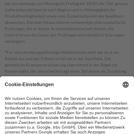
bei uns werktags von Montag bis Freitag bis 18:00 Uhr. Der genaue
Lieferzeitpunkt kann je nach Region und in Abhängigkeit der
Produktverfügbarkeit sowie vom Zustellzeitpunkt des Spediteurs
abweichen. Darüber hinaus können notwendige pharmazeutische
Prüfungen, die zu deiner Arzneimittelsicherheit dienen, die
Lieferfrist um die Dauer der Prüfungen einschließlich Klärungen
verlängern.
4
Für verschreibungspflichtige Medikamente stellt der Arzt ein
Rezept aus und der Patient erhält sie in der Apotheke. Die
gesetzliche Krankenversicherung übernimmt in der Regel die
Kosten dafür, der Versicherte trägt einen Teil davon als Zuzahlung
mit.
Grundsätzlich leisten Mitglieder Zuzahlungen in Höhe von zehn
Prozent des Abgabepreises,
mindestens
jedoch
fünf Euro
und
höchstens zehn Euro.
Es sind jedoch nie mehr als die tatsächlichen
Kosten der Leistung zu entrichten.
Diese Regeln gelten grundsätzlich auch für Online-Apotheken.
Bei Heilmitteln und häuslicher Krankenpflege beträgt die
Zuzahlung zehn Prozent der Kosten sowie zehn Euro je
Verordnung.
Um das Engagement der Versicherten für ihre eigene Gesundheit zu