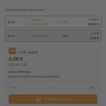
Abbildung kann abweichen
17,65 €
Spartipp
60 St
-5%
16,81 €
(0,28 € / 1 St)
6,42 €
20 St
-5%
(0,30 € / 1 St)
6,08 €
-5%
UVP:
6,42 €
6,08 €
0,30 € / 1 St
sofort lieferbar
Preise inkl. MwSt. ggf. zzgl. Versandkosten
In den Warenkorb