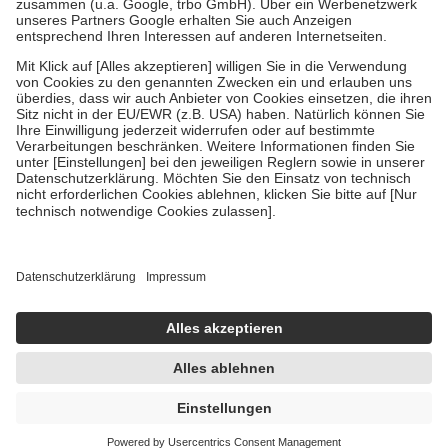
Verordnung.
Um das Engagement der Versicherten für ihre eigene Gesundheit zu
stärken und die besondere Stellung der Familie zu unterstützen,
fallen
keine Zuzahlungen
an bei:
• Kindern und Jugendlichen bis zum vollendeten 18. Lebensjahr
mit Ausnahme der Fahrkosten
• Untersuchungen zur Vorsorge und Früherkennung, die von der
GKV getragen werden
• empfohlenen Schutzimpfungen
• Harn- und Blutteststreifen
Wir nutzen Trusted Shops als unabhängigen Dienstleister für die
Einholung von Bewertungen. Trusted Shops hat Maßnahmen
getroffen, um sicherzustellen, dass es sich um echte Bewertungen
handelt. Mehr Informationen findest du hier:
https://help.etrusted.com/hc/de/articles/4419944605341
Einige Bilder und Inhalte wurden unter Zuhilfenahme künstlicher
Intelligenz erstellt.
UVP:
3,99 €
3,45 €