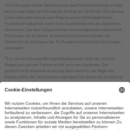
3
Die Übergabe deiner Bestellung an den Paketdienstleister erfolgt
bei uns werktags von Montag bis Freitag bis 18:00 Uhr. Der genaue
Lieferzeitpunkt kann je nach Region und in Abhängigkeit der
Produktverfügbarkeit sowie vom Zustellzeitpunkt des Spediteurs
abweichen. Darüber hinaus können notwendige pharmazeutische
Prüfungen, die zu deiner Arzneimittelsicherheit dienen, die
Lieferfrist um die Dauer der Prüfungen einschließlich Klärungen
verlängern.
4
Für verschreibungspflichtige Medikamente stellt der Arzt ein
Rezept aus und der Patient erhält sie in der Apotheke. Die
gesetzliche Krankenversicherung übernimmt in der Regel die
Kosten dafür, der Versicherte trägt einen Teil davon als Zuzahlung
mit.
Grundsätzlich leisten Mitglieder Zuzahlungen in Höhe von zehn
Prozent des Abgabepreises,
mindestens
jedoch
fünf Euro
und
höchstens zehn Euro.
Es sind jedoch nie mehr als die tatsächlichen
Kosten der Leistung zu entrichten.
Diese Regeln gelten grundsätzlich auch für Online-Apotheken.
Bei Heilmitteln und häuslicher Krankenpflege beträgt die
Zuzahlung zehn Prozent der Kosten sowie zehn Euro je