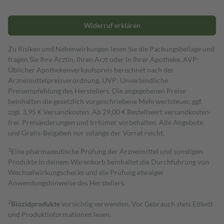
Widerruf erklären
Zu Risiken und Nebenwirkungen lesen Sie die Packungsbeilage und
fragen Sie Ihre Ärztin, Ihren Arzt oder in Ihrer Apotheke. AVP:
Üblicher Apothekenverkaufspreis berechnet nach der
Arzneimittelpreisverordnung. UVP: Unverbindliche
Preisempfehlung des Herstellers. Die angegebenen Preise
beinhalten die gesetzlich vorgeschriebene Mehrwertsteuer, ggf.
zzgl. 3,95 € Versandkosten. Ab 29,00 € Bestell­wert versand­kosten­
frei. Preisänderungen und Irrtümer vorbehalten. Alle Angebote
und Gratis-Beigaben nur solange der Vorrat reicht.
1
Eine pharmazeutische Prüfung der Arzneimittel und sonstigen
Produkte in deinem Warenkorb beinhaltet die Durchführung von
Wechselwirkungschecks und die Prüfung etwaiger
Anwendungshinweise des Herstellers.
2
Biozidprodukte
vorsichtig verwenden. Vor Gebrauch stets Etikett
und Produktinformationen lesen.