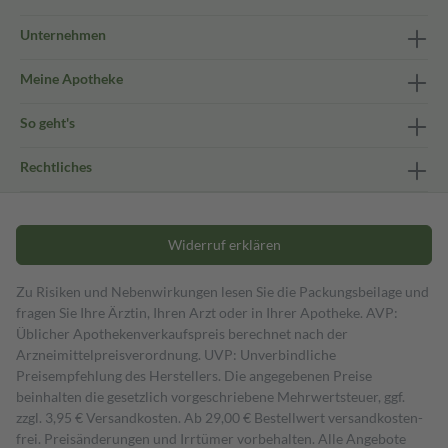
Unternehmen
Meine Apotheke
So geht's
Rechtliches
Widerruf erklären
Zu Risiken und Nebenwirkungen lesen Sie die Packungsbeilage und
fragen Sie Ihre Ärztin, Ihren Arzt oder in Ihrer Apotheke. AVP:
Üblicher Apothekenverkaufspreis berechnet nach der
Arzneimittelpreisverordnung. UVP: Unverbindliche
Preisempfehlung des Herstellers. Die angegebenen Preise
beinhalten die gesetzlich vorgeschriebene Mehrwertsteuer, ggf.
zzgl. 3,95 € Versandkosten. Ab 29,00 € Bestell­wert versand­kosten­
frei. Preisänderungen und Irrtümer vorbehalten. Alle Angebote