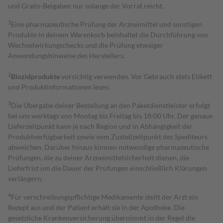
und Gratis-Beigaben nur solange der Vorrat reicht.
1
Eine pharmazeutische Prüfung der Arzneimittel und sonstigen
Produkte in deinem Warenkorb beinhaltet die Durchführung von
Wechselwirkungschecks und die Prüfung etwaiger
Anwendungshinweise des Herstellers.
2
Biozidprodukte
vorsichtig verwenden. Vor Gebrauch stets Etikett
und Produktinformationen lesen.
3
Die Übergabe deiner Bestellung an den Paketdienstleister erfolgt
bei uns werktags von Montag bis Freitag bis 18:00 Uhr. Der genaue
Lieferzeitpunkt kann je nach Region und in Abhängigkeit der
Produktverfügbarkeit sowie vom Zustellzeitpunkt des Spediteurs
abweichen. Darüber hinaus können notwendige pharmazeutische
Prüfungen, die zu deiner Arzneimittelsicherheit dienen, die
Lieferfrist um die Dauer der Prüfungen einschließlich Klärungen
verlängern.
4
Für verschreibungspflichtige Medikamente stellt der Arzt ein
Rezept aus und der Patient erhält sie in der Apotheke. Die
gesetzliche Krankenversicherung übernimmt in der Regel die