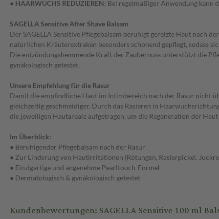
● HAARWUCHS REDUZIEREN:
Bei regelmäßiger Anwendung kann de
SAGELLA Sensitive After Shave Balsam
Der SAGELLA Sensitive Pflegebalsam beruhigt gereizte Haut nach der R
natürlichen Kräuterextraken besonders schonend gepflegt, sodass si
Die entzündungshemmende Kraft der Zaubernuss unterstützt die Pfleg
gynäkologisch getestet.
Unsere Empfehlung für die Rasur
Damit die empfindliche Haut im Intimbereich nach der Rasur nicht üb
gleichzeitig geschmeidiger. Durch das Rasieren in Haarwuchsrichtu
die jeweiligen Hautareale aufgetragen, um die Regeneration der Haut
Im Überblick:
● Beruhigender Pflegebalsam nach der Rasur
● Zur Linderung von Hautirritationen (Rötungen, Rasierpickel, Juckre
● Einzigartige und angenehme Pearltouch-Formel
● Dermatologisch & gynäkologisch getestet
Kundenbewertungen: SAGELLA Sensitive 100 ml Ba