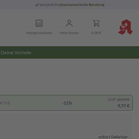
persönliche
pharmazeutische Beratung
Rezept einlösen
Mein Konto
0,00 €
Deine Vorteile
UVP:
10,99 €
-11%
 / 1 l)
9,77 €
sofort lieferbar