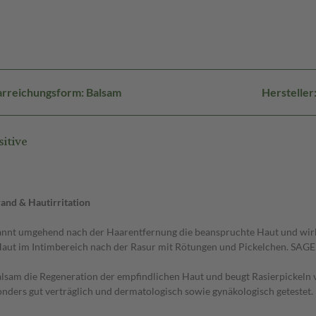
rreichungsform: Balsam
Herstelle
itive
rand & Hautirritation
annt umgehend nach der Haarentfernung die beanspruchte Haut und wirk
 Haut im Intimbereich nach der Rasur mit Rötungen und Pickelchen. SAGEL
lsam die Regeneration der empfindlichen Haut und beugt Rasierpickeln 
sonders gut verträglich und dermatologisch sowie gynäkologisch getestet