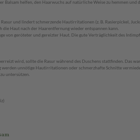
r Balsam helfen, den Haarwuchs auf natürliche Weise zu hemmen und di
asur und lindert schmerzende Hautirritationen (z. B. Rasierpickel, Juck
ch die Haut nach der Haarentfernung wieder entspannen kann.
e von geröteter und gereizter Haut. Die gute Verträglichkeit des Intim
erreizt wird, sollte die Rasur während des Duschens stattfinden. Das w
ng werden unnötige Hautirritationen oder schmerzhafte Schnitte vermie
 zu untersützen.
iz)
lsam