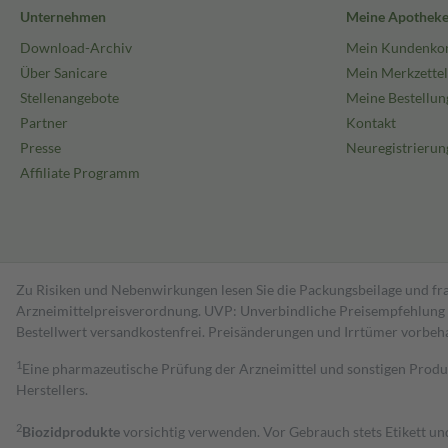
Unternehmen
Meine Apothek
Download-Archiv
Mein Kundenko
Über Sanicare
Mein Merkzettel
Stellenangebote
Meine Bestellun
Partner
Kontakt
Presse
Neuregistrierun
Affiliate Programm
Zu Risiken und Nebenwirkungen lesen Sie die Packungsbeilage und fra
Arzneimittelpreisverordnung. UVP: Unverbindliche Preisempfehlung de
Bestell­wert versand­kosten­frei. Preisänderungen und Irrtümer vorbeh
1
Eine pharmazeutische Prüfung der Arzneimittel und sonstigen Pro
Herstellers.
2
Biozidprodukte
vorsichtig verwenden. Vor Gebrauch stets Etikett u