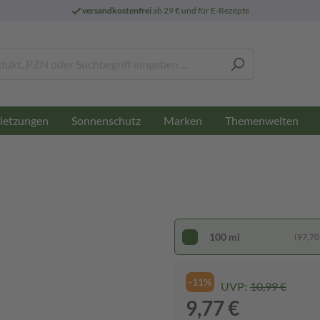
versandkostenfrei
ab 29 € und für E-Rezepte
letzungen
Sonnenschutz
Marken
Themenwelten
100 ml
(97,70 €
-11%
UVP:
10,99 €
9,77 €