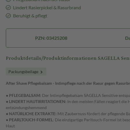
Lindert Rasierpickel & Rasurbrand
Beruhigt & pflegt
PZN: 03425208
Da
Produktdetails/Produktinformationen SAGELLA Sens
Packungsbeilage
After Shave Pflegebalsam - Intimpflege nach der Rasur gegen Rasurb
● PFLEGEBALSAM:
Der Intimpflegebalsam SAGELLA Sensitive entsp
● LINDERT HAUTIRRITATIONEN:
In den meisten Fällen reagiert die
entzündungshemmend
● NATÜRLICHE EXTRAKTE:
Mit Zaubernuss fördert der pflegende Ba
● PEARLTOUCH-FORMEL
: Die einzigartige Perltouch-Formel ist be
Haut