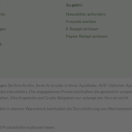
e
So geht's
nto
Newsletter anfordern
Freunde werben
gen
E-Rezept einlösen
Papier Rezept einlösen
g
gen Sie Ihre Ärztin, Ihren Arzt oder in Ihrer Apotheke. AVP: Üblicher A
s Herstellers. Die angegebenen Preise beinhalten die gesetzlich vorgesc
alten. Alle Angebote und Gratis-Beigaben nur solange der Vorrat reicht.
dukte in deinem Warenkorb beinhaltet die Durchführung von Wechselwir
nd Produktinformationen lesen.