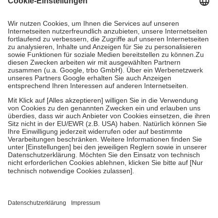
Prozent des Abgabepreises,
mindestens
jedoch
fünf Euro
und
höchstens zehn Euro.
Es sind jedoch nie mehr als die tatsächlichen
Kosten der Leistung zu entrichten.
Diese Regeln gelten grundsätzlich auch für Online-Apotheken.
Bei Heilmitteln und häuslicher Krankenpflege beträgt die
Zuzahlung zehn Prozent der Kosten sowie zehn Euro je
Verordnung.
Um das Engagement der Versicherten für ihre eigene Gesundheit zu
stärken und die besondere Stellung der Familie zu unterstützen,
fallen
keine Zuzahlungen
an bei:
• Kindern und Jugendlichen bis zum vollendeten 18. Lebensjahr
mit Ausnahme der Fahrkosten
• Untersuchungen zur Vorsorge und Früherkennung, die von der
GKV getragen werden
• empfohlenen Schutzimpfungen
• Harn- und Blutteststreifen
Wir nutzen Trusted Shops als unabhängigen Dienstleister für die
Einholung von Bewertungen. Trusted Shops hat Maßnahmen
getroffen, um sicherzustellen, dass es sich um echte Bewertungen
handelt. Mehr Informationen findest du hier: