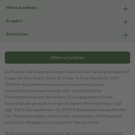
Meine Apotheke
So geht's
Rechtliches
Widerruf erklären
Zu Risiken und Nebenwirkungen lesen Sie die Packungsbeilage und
fragen Sie Ihre Ärztin, Ihren Arzt oder in Ihrer Apotheke. AVP:
Üblicher Apothekenverkaufspreis berechnet nach der
Arzneimittelpreisverordnung. UVP: Unverbindliche
Preisempfehlung des Herstellers. Die angegebenen Preise
beinhalten die gesetzlich vorgeschriebene Mehrwertsteuer, ggf.
zzgl. 3,95 € Versandkosten. Ab 29,00 € Bestell­wert versand­kosten­
frei. Preisänderungen und Irrtümer vorbehalten. Alle Angebote
und Gratis-Beigaben nur solange der Vorrat reicht.
1
Eine pharmazeutische Prüfung der Arzneimittel und sonstigen