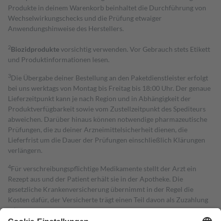
Produkte in deinem Warenkorb beinhaltet die Durchführung von
Wechselwirkungschecks und die Prüfung etwaiger
Anwendungshinweise des Herstellers.
2
Biozidprodukte
vorsichtig verwenden. Vor Gebrauch stets Etikett
und Produktinformationen lesen.
3
Die Übergabe deiner Bestellung an den Paketdienstleister erfolgt
bei uns werktags von Montag bis Freitag bis 18:00 Uhr. Der genaue
Lieferzeitpunkt kann je nach Region und in Abhängigkeit der
Produktverfügbarkeit sowie vom Zustellzeitpunkt des Spediteurs
abweichen. Darüber hinaus können notwendige pharmazeutische
Prüfungen, die zu deiner Arzneimittelsicherheit dienen, die
Lieferfrist um die Dauer der Prüfungen einschließlich Klärungen
verlängern.
4
Für verschreibungspflichtige Medikamente stellt der Arzt ein
Rezept aus und der Patient erhält sie in der Apotheke. Die
gesetzliche Krankenversicherung übernimmt in der Regel die
Kosten dafür, der Versicherte trägt einen Teil davon als Zuzahlung
mit.
Grundsätzlich leisten Mitglieder Zuzahlungen in Höhe von zehn