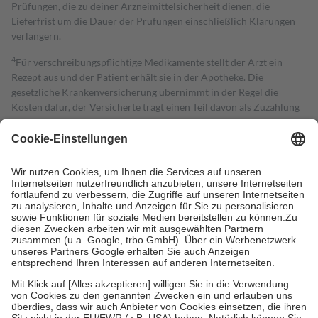
Prüfungen, die zu deiner Arzneimittelsicherheit dienen, die
Lieferfrist um die Dauer der Prüfungen einschließlich Klärungen
verlängern.
4
Für verschreibungspflichtige Medikamente stellt der Arzt ein
Rezept aus und der Patient erhält sie in der Apotheke. Die
gesetzliche Krankenversicherung übernimmt in der Regel die
Kosten dafür, der Versicherte trägt einen Teil davon als Zuzahlung
mit.
Grundsätzlich leisten Mitglieder Zuzahlungen in Höhe von zehn
Prozent des Abgabepreises,
mindestens
jedoch
fünf Euro
und
höchstens zehn Euro.
Es sind jedoch nie mehr als die tatsächlichen
Kosten der Leistung zu entrichten.
Diese Regeln gelten grundsätzlich auch für Online-Apotheken.
Bei Heilmitteln und häuslicher Krankenpflege beträgt die
Zuzahlung zehn Prozent der Kosten sowie zehn Euro je
Verordnung.
Um das Engagement der Versicherten für ihre eigene Gesundheit zu
stärken und die besondere Stellung der Familie zu unterstützen,
fallen
keine Zuzahlungen
an bei:
• Kindern und Jugendlichen bis zum vollendeten 18. Lebensjahr
mit Ausnahme der Fahrkosten