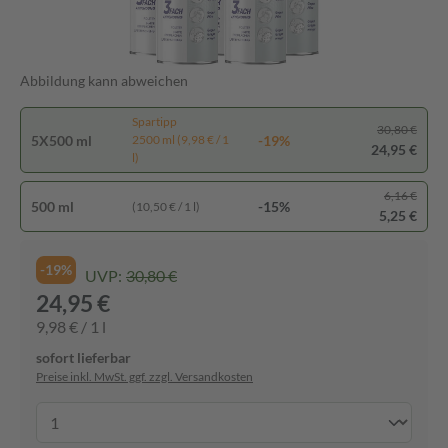
Abbildung kann abweichen
Spartipp
30,80 €
5X500 ml
-19%
2500 ml (9,98 € / 1
24,95 €
l)
6,16 €
500 ml
-15%
(10,50 € / 1 l)
5,25 €
-19%
UVP:
30,80 €
24,95 €
9,98 € / 1 l
sofort lieferbar
Preise inkl. MwSt. ggf. zzgl. Versandkosten