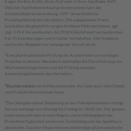
fragen Sie Ihre Ärztin, Ihren Arzt oder in Ihrer Apotheke. AVP:
Üblicher Apothekenverkaufspreis berechnet nach der
Arzneimittelpreisverordnung. UVP: Unverbindliche
Preisempfehlung des Herstellers. Die angegebenen Preise
beinhalten die gesetzlich vorgeschriebene Mehrwertsteuer, ggf.
zzgl. 3,95 € Versandkosten. Ab 29,00 € Bestell­wert versand­kosten­
frei. Preisänderungen und Irrtümer vorbehalten. Alle Angebote
und Gratis-Beigaben nur solange der Vorrat reicht.
1
Eine pharmazeutische Prüfung der Arzneimittel und sonstigen
Produkte in deinem Warenkorb beinhaltet die Durchführung von
Wechselwirkungschecks und die Prüfung etwaiger
Anwendungshinweise des Herstellers.
2
Biozidprodukte
vorsichtig verwenden. Vor Gebrauch stets Etikett
und Produktinformationen lesen.
3
Die Übergabe deiner Bestellung an den Paketdienstleister erfolgt
bei uns werktags von Montag bis Freitag bis 18:00 Uhr. Der genaue
Lieferzeitpunkt kann je nach Region und in Abhängigkeit der
Produktverfügbarkeit sowie vom Zustellzeitpunkt des Spediteurs
abweichen. Darüber hinaus können notwendige pharmazeutische