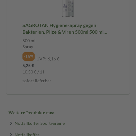
SAGROTAN Hygiene-Spray gegen
Bakterien, Pilze & Viren 500ml 500 ml
Spray
500 ml
Spray
-15%
UVP:
6,16 €
5,25 €
10,50 € / 1 l
sofort lieferbar
Weitere Produkte aus:
Notfallkoffer Sportvereine
Notfallkoffer