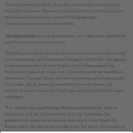
1
Eine pharmazeutische Prüfung der Arzneimittel und sonstigen
Produkte in deinem Warenkorb beinhaltet die Durchführung von
Wechselwirkungschecks und die Prüfung etwaiger
Anwendungshinweise des Herstellers.
2
Biozidprodukte
vorsichtig verwenden. Vor Gebrauch stets Etikett
und Produktinformationen lesen.
3
Die Übergabe deiner Bestellung an den Paketdienstleister erfolgt
bei uns werktags von Montag bis Freitag bis 18:00 Uhr. Der genaue
Lieferzeitpunkt kann je nach Region und in Abhängigkeit der
Produktverfügbarkeit sowie vom Zustellzeitpunkt des Spediteurs
abweichen. Darüber hinaus können notwendige pharmazeutische
Prüfungen, die zu deiner Arzneimittelsicherheit dienen, die
Lieferfrist um die Dauer der Prüfungen einschließlich Klärungen
verlängern.
4
Für verschreibungspflichtige Medikamente stellt der Arzt ein
Rezept aus und der Patient erhält sie in der Apotheke. Die
gesetzliche Krankenversicherung übernimmt in der Regel die
Kosten dafür, der Versicherte trägt einen Teil davon als Zuzahlung
mit.