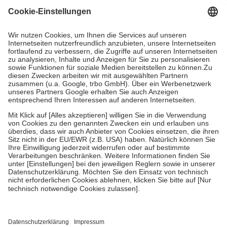
Grundsätzlich leisten Mitglieder Zuzahlungen in Höhe von zehn
Prozent des Abgabepreises,
mindestens
jedoch
fünf Euro
und
höchstens zehn Euro.
Es sind jedoch nie mehr als die tatsächlichen
Kosten der Leistung zu entrichten.
Diese Regeln gelten grundsätzlich auch für Online-Apotheken.
Bei Heilmitteln und häuslicher Krankenpflege beträgt die
Zuzahlung zehn Prozent der Kosten sowie zehn Euro je
Verordnung.
Um das Engagement der Versicherten für ihre eigene Gesundheit zu
stärken und die besondere Stellung der Familie zu unterstützen,
fallen
keine Zuzahlungen
an bei:
• Kindern und Jugendlichen bis zum vollendeten 18. Lebensjahr
mit Ausnahme der Fahrkosten
• Untersuchungen zur Vorsorge und Früherkennung, die von der
GKV getragen werden
• empfohlenen Schutzimpfungen
• Harn- und Blutteststreifen
Wir nutzen Trusted Shops als unabhängigen Dienstleister für die
Einholung von Bewertungen. Trusted Shops hat Maßnahmen
getroffen, um sicherzustellen, dass es sich um echte Bewertungen