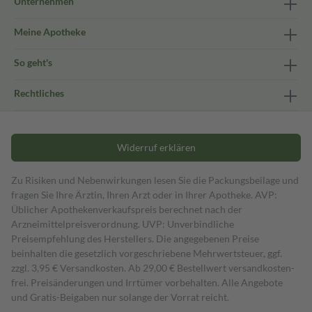
Unternehmen
Meine Apotheke
So geht's
Rechtliches
Widerruf erklären
Zu Risiken und Nebenwirkungen lesen Sie die Packungsbeilage und
fragen Sie Ihre Ärztin, Ihren Arzt oder in Ihrer Apotheke. AVP:
Üblicher Apothekenverkaufspreis berechnet nach der
Arzneimittelpreisverordnung. UVP: Unverbindliche
Preisempfehlung des Herstellers. Die angegebenen Preise
beinhalten die gesetzlich vorgeschriebene Mehrwertsteuer, ggf.
zzgl. 3,95 € Versandkosten. Ab 29,00 € Bestell­wert versand­kosten­
frei. Preisänderungen und Irrtümer vorbehalten. Alle Angebote
und Gratis-Beigaben nur solange der Vorrat reicht.