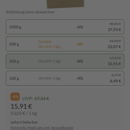
Abbildung kann abweichen
40,31 €
1000 g
-6%
37,93 €
23,41 €
Spartipp
500 g
-6%
22,07 €
(44,14 € / 1 kg)
17,31 €
300 g
-8%
(53,03 € / 1 kg)
15,91 €
6,77 €
100 g
-4%
(64,90 € / 1 kg)
6,49 €
-8%
UVP:
17,31 €
15,91 €
53,03 € / 1 kg
sofort lieferbar
Preise inkl. MwSt. ggf. zzgl. Versandkosten