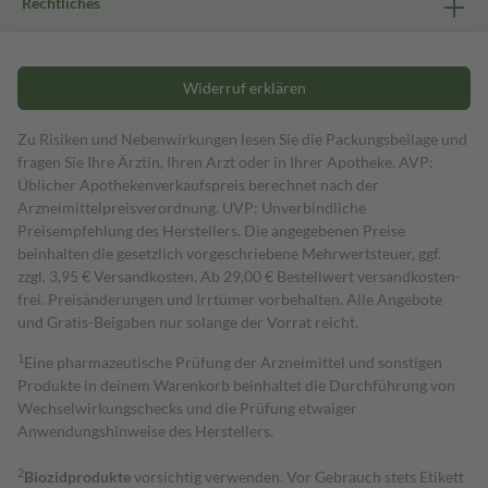
Rechtliches
Widerruf erklären
Zu Risiken und Nebenwirkungen lesen Sie die Packungsbeilage und
fragen Sie Ihre Ärztin, Ihren Arzt oder in Ihrer Apotheke. AVP:
Üblicher Apothekenverkaufspreis berechnet nach der
Arzneimittelpreisverordnung. UVP: Unverbindliche
Preisempfehlung des Herstellers. Die angegebenen Preise
beinhalten die gesetzlich vorgeschriebene Mehrwertsteuer, ggf.
zzgl. 3,95 € Versandkosten. Ab 29,00 € Bestell­wert versand­kosten­
frei. Preisänderungen und Irrtümer vorbehalten. Alle Angebote
und Gratis-Beigaben nur solange der Vorrat reicht.
1
Eine pharmazeutische Prüfung der Arzneimittel und sonstigen
Produkte in deinem Warenkorb beinhaltet die Durchführung von
Wechselwirkungschecks und die Prüfung etwaiger
Anwendungshinweise des Herstellers.
2
Biozidprodukte
vorsichtig verwenden. Vor Gebrauch stets Etikett