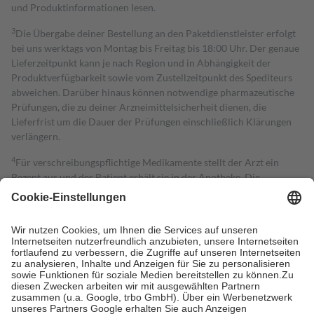
und Produktinformationen lesen.
3
Die Übergabe deiner Bestellung an den Paketdienstleister erfolgt
bei uns werktags von Montag bis Freitag bis 18:00 Uhr. Der genaue
Lieferzeitpunkt kann je nach Region und in Abhängigkeit der
Produktverfügbarkeit sowie vom Zustellzeitpunkt des Spediteurs
abweichen. Darüber hinaus können notwendige pharmazeutische
Prüfungen, die zu deiner Arzneimittelsicherheit dienen, die
Lieferfrist um die Dauer der Prüfungen einschließlich Klärungen
verlängern.
4
Für verschreibungspflichtige Medikamente stellt der Arzt ein
Rezept aus und der Patient erhält sie in der Apotheke. Die
gesetzliche Krankenversicherung übernimmt in der Regel die
Kosten dafür, der Versicherte trägt einen Teil davon als Zuzahlung
mit.
Grundsätzlich leisten Mitglieder Zuzahlungen in Höhe von zehn
Prozent des Abgabepreises,
mindestens
jedoch
fünf Euro
und
höchstens zehn Euro.
Es sind jedoch nie mehr als die tatsächlichen
Kosten der Leistung zu entrichten.
Diese Regeln gelten grundsätzlich auch für Online-Apotheken.
Bei Heilmitteln und häuslicher Krankenpflege beträgt die