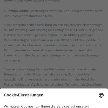
Anwendungshinweise des Herstellers.
2
Biozidprodukte
vorsichtig verwenden. Vor Gebrauch stets Etikett
und Produktinformationen lesen.
3
Die Übergabe deiner Bestellung an den Paketdienstleister erfolgt
bei uns werktags von Montag bis Freitag bis 18:00 Uhr. Der genaue
Lieferzeitpunkt kann je nach Region und in Abhängigkeit der
Produktverfügbarkeit sowie vom Zustellzeitpunkt des Spediteurs
abweichen. Darüber hinaus können notwendige pharmazeutische
Prüfungen, die zu deiner Arzneimittelsicherheit dienen, die
Lieferfrist um die Dauer der Prüfungen einschließlich Klärungen
verlängern.
4
Für verschreibungspflichtige Medikamente stellt der Arzt ein
Rezept aus und der Patient erhält sie in der Apotheke. Die
gesetzliche Krankenversicherung übernimmt in der Regel die
Kosten dafür, der Versicherte trägt einen Teil davon als Zuzahlung
mit.
Grundsätzlich leisten Mitglieder Zuzahlungen in Höhe von zehn
Prozent des Abgabepreises,
mindestens
jedoch
fünf Euro
und
höchstens zehn Euro.
Es sind jedoch nie mehr als die tatsächlichen