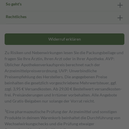
So geht's
Rechtliches
Widerruf erklären
Zu Risiken und Nebenwirkungen lesen Sie die Packungsbeilage und
fragen Sie Ihre Ärztin, Ihren Arzt oder in Ihrer Apotheke. AVP:
Üblicher Apothekenverkaufspreis berechnet nach der
Arzneimittelpreisverordnung. UVP: Unverbindliche
Preisempfehlung des Herstellers. Die angegebenen Preise
beinhalten die gesetzlich vorgeschriebene Mehrwertsteuer, ggf.
zzgl. 3,95 € Versandkosten. Ab 29,00 € Bestell­wert versand­kosten­
frei. Preisänderungen und Irrtümer vorbehalten. Alle Angebote
und Gratis-Beigaben nur solange der Vorrat reicht.
1
Eine pharmazeutische Prüfung der Arzneimittel und sonstigen
Produkte in deinem Warenkorb beinhaltet die Durchführung von
Wechselwirkungschecks und die Prüfung etwaiger