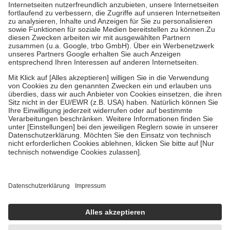
Kosten der Leistung zu entrichten.
Diese Regeln gelten grundsätzlich auch für Online-Apotheken.
Bei Heilmitteln und häuslicher Krankenpflege beträgt die
Zuzahlung zehn Prozent der Kosten sowie zehn Euro je
Verordnung.
Um das Engagement der Versicherten für ihre eigene Gesundheit zu
stärken und die besondere Stellung der Familie zu unterstützen,
fallen
keine Zuzahlungen
an bei:
• Kindern und Jugendlichen bis zum vollendeten 18. Lebensjahr
mit Ausnahme der Fahrkosten
• Untersuchungen zur Vorsorge und Früherkennung, die von der
GKV getragen werden
• empfohlenen Schutzimpfungen
• Harn- und Blutteststreifen
Wir nutzen Trusted Shops als unabhängigen Dienstleister für die
Einholung von Bewertungen. Trusted Shops hat Maßnahmen
getroffen, um sicherzustellen, dass es sich um echte Bewertungen
handelt. Mehr Informationen findest du hier:
https://help.etrusted.com/hc/de/articles/4419944605341
Einige Bilder und Inhalte wurden unter Zuhilfenahme künstlicher